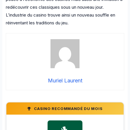
redécouvrir ces classiques sous un nouveau jour.
L’industrie du casino trouve ainsi un nouveau souffle en
réinventant les traditions du jeu.
Muriel Laurent
CASINO RECOMMANDÉ DU MOIS