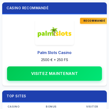
CASINO RECOMMANDÉ
Palm Slots Casino
2500 € + 250 FS
VISITEZ MAINTENANT
TOP SITES
CASINO
BONUS
VISITER