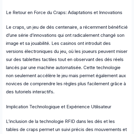
Le Retour en Force du Craps: Adaptations et Innovations
Le craps, un jeu de dés centenaire, a récemment bénéficié
d’une série d’innovations qui ont radicalement changé son
image et sa jouabilité. Les casinos ont introduit des
versions électroniques du jeu, où les joueurs peuvent miser
sur des tablettes tactiles tout en observant des dés réels
lancés par une machine automatisée. Cette technologie
non seulement accélère le jeu mais permet également aux
novices de comprendre les règles plus facilement grâce à
des tutoriels interactifs.
Implication Technologique et Expérience Utilisateur
L’inclusion de la technologie RFID dans les dés et les
tables de craps permet un suivi précis des mouvements et