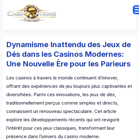
Dynamisme Inattendu des Jeux de
Dés dans les Casinos Modernes:
Une Nouvelle Ère pour les Parieurs
Les casinos à travers le monde continuent d’innover,
offrant des expériences de jeu toujours plus captivantes et
diversifiées. Parmi ces innovations, les jeux de dés,
traditionnellement perçus comme simples et directs,
connaissent un renouveau spectaculaire. Cet article
explore les développements récents qui ont revigoré
l’intérêt pour ces jeux classiques, transformant leur
présence dans l’univers du casino moderne.