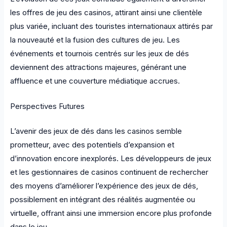
les offres de jeu des casinos, attirant ainsi une clientèle
plus variée, incluant des touristes internationaux attirés par
la nouveauté et la fusion des cultures de jeu. Les
événements et tournois centrés sur les jeux de dés
deviennent des attractions majeures, générant une
affluence et une couverture médiatique accrues.
Perspectives Futures
L’avenir des jeux de dés dans les casinos semble
prometteur, avec des potentiels d’expansion et
d’innovation encore inexplorés. Les développeurs de jeux
et les gestionnaires de casinos continuent de rechercher
des moyens d’améliorer l’expérience des jeux de dés,
possiblement en intégrant des réalités augmentée ou
virtuelle, offrant ainsi une immersion encore plus profonde
dans le jeu.