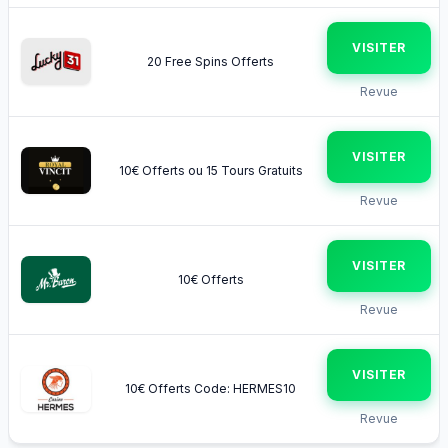
VISITER
20 Free Spins Offerts
Revue
VISITER
10€ Offerts ou 15 Tours Gratuits
Revue
VISITER
10€ Offerts
Revue
VISITER
10€ Offerts Code: HERMES10
Revue