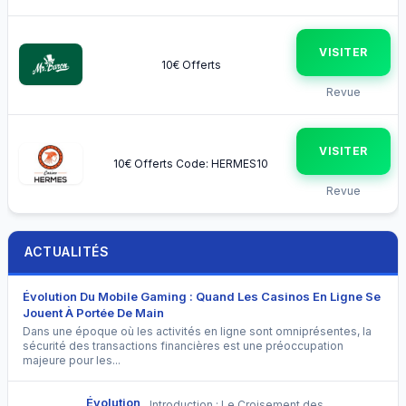
VISITER
10€ Offerts
Revue
VISITER
10€ Offerts Code: HERMES10
Revue
ACTUALITÉS
Évolution Du Mobile Gaming : Quand Les Casinos En Ligne Se
Jouent À Portée De Main
Dans une époque où les activités en ligne sont omniprésentes, la
sécurité des transactions financières est une préoccupation
majeure pour les...
Évolution
Introduction : Le Croisement des