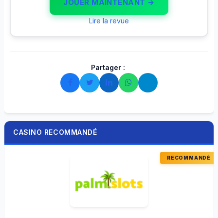
JOUER MAINTENANT →
Lire la revue
Partager :
CASINO RECOMMANDÉ