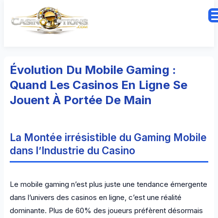
Évolution Du Mobile Gaming :
Quand Les Casinos En Ligne Se
Jouent À Portée De Main
La Montée irrésistible du Gaming Mobile
dans l’Industrie du Casino
Le mobile gaming n’est plus juste une tendance émergente
dans l’univers des casinos en ligne, c’est une réalité
dominante. Plus de 60% des joueurs préfèrent désormais