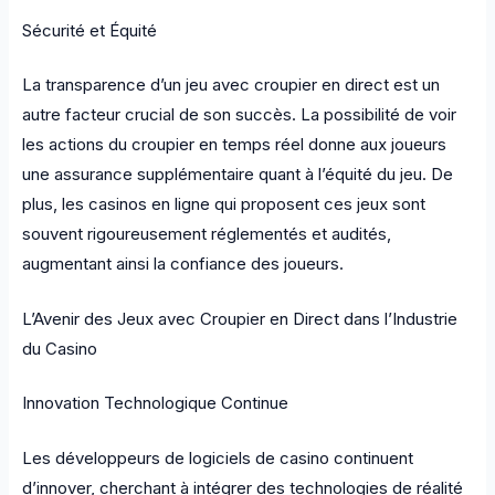
Sécurité et Équité
La transparence d’un jeu avec croupier en direct est un
autre facteur crucial de son succès. La possibilité de voir
les actions du croupier en temps réel donne aux joueurs
une assurance supplémentaire quant à l’équité du jeu. De
plus, les casinos en ligne qui proposent ces jeux sont
souvent rigoureusement réglementés et audités,
augmentant ainsi la confiance des joueurs.
L’Avenir des Jeux avec Croupier en Direct dans l’Industrie
du Casino
Innovation Technologique Continue
Les développeurs de logiciels de casino continuent
d’innover, cherchant à intégrer des technologies de réalité