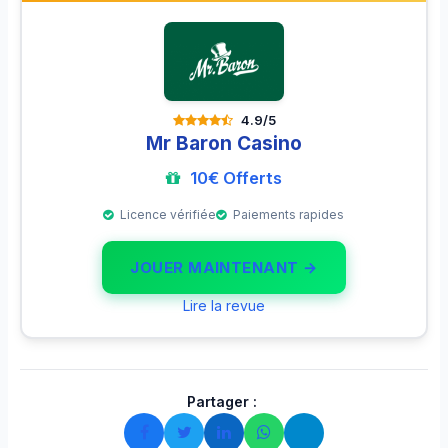
4.9/5
Mr Baron Casino
10€ Offerts
Licence vérifiée
Paiements rapides
JOUER MAINTENANT →
Lire la revue
Partager :