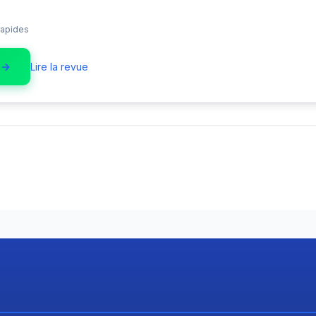
rapides
 →
Lire la revue