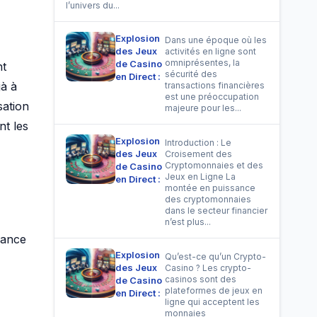
l’univers du...
Explosion
Dans une époque où les
des Jeux
activités en ligne sont
omniprésentes, la
de Casino
nt
sécurité des
en Direct :
jà à
transactions financières
Une
est une préoccupation
Révolution
sation
majeure pour les...
Silencieuse
nt les
dans
l’Industrie
Explosion
Introduction : Le
du Jeu
des Jeux
Croisement des
Cryptomonnaies et des
de Casino
Jeux en Ligne La
en Direct :
montée en puissance
Une
des cryptomonnaies
Révolution
dans le secteur financier
Silencieuse
n’est plus...
dans
sance
l’Industrie
Explosion
du Jeu
Qu’est-ce qu’un Crypto-
des Jeux
Casino ? Les crypto-
casinos sont des
de Casino
plateformes de jeux en
en Direct :
ligne qui acceptent les
Une
monnaies