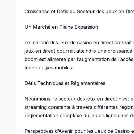
Croissance et Défis du Secteur des Jeux en Dir
Un Marché en Pleine Expansion
Le marché des jeux de casino en direct connaît 
jeux en direct pourrait atteindre une croissan
boom est alimenté par l’augmentation de l’accès 
technologies mobiles.
Défis Techniques et Réglementaires
Néanmoins, le secteur des jeux en direct n’est p
streaming constante à travers différentes régio
réglementation complexe du jeu en ligne dans 
Perspectives d’Avenir pour les Jeux de Casino e