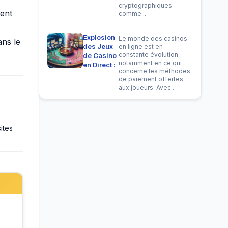
Révolution
cryptographiques
Silencieuse
ment
comme...
dans
l’Industrie
Explosion
du Jeu
Le monde des casinos
ans le
des Jeux
en ligne est en
constante évolution,
de Casino
notamment en ce qui
en Direct :
concerne les méthodes
Une
de paiement offertes
Révolution
aux joueurs. Avec...
Silencieuse
dans
l’Industrie
du Jeu
ites