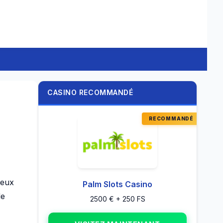
CASINO RECOMMANDÉ
jeux
Palm Slots Casino
de
2500 € + 250 FS