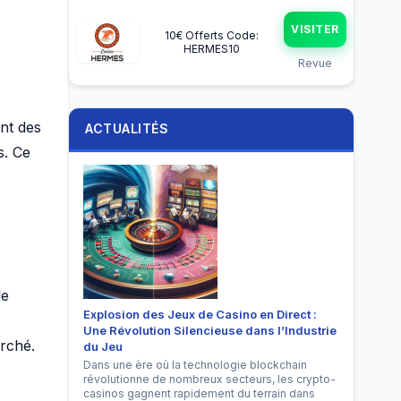
VISITER
10€ Offerts Code:
HERMES10
Revue
nt des
ACTUALITÉS
s. Ce
de
Explosion des Jeux de Casino en Direct :
Une Révolution Silencieuse dans l’Industrie
rché.
du Jeu
Dans une ère où la technologie blockchain
révolutionne de nombreux secteurs, les crypto-
casinos gagnent rapidement du terrain dans