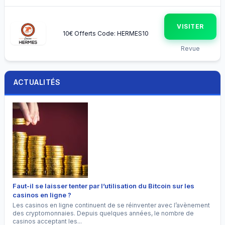
VISITER
10€ Offerts Code: HERMES10
Revue
ACTUALITÉS
Faut-il se laisser tenter par l’utilisation du Bitcoin sur les
casinos en ligne ?
Les casinos en ligne continuent de se réinventer avec l’avènement
des cryptomonnaies. Depuis quelques années, le nombre de
casinos acceptant les...