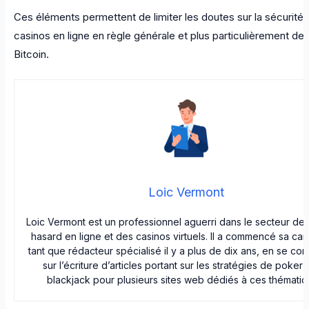
Ces éléments permettent de limiter les doutes sur la sécurité
casinos en ligne en règle générale et plus particulièrement de
Bitcoin.
Loic Vermont
Loic Vermont est un professionnel aguerri dans le secteur de
hasard en ligne et des casinos virtuels. Il a commencé sa car
tant que rédacteur spécialisé il y a plus de dix ans, en se con
sur l’écriture d’articles portant sur les stratégies de poker 
blackjack pour plusieurs sites web dédiés à ces thématiq