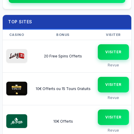
TOP SITES
CASINO
BONUS
VISITER
VISITER
20 Free Spins Offerts
Revue
VISITER
10€ Offerts ou 15 Tours Gratuits
Revue
VISITER
10€ Offerts
Revue