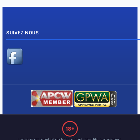
en ligne ?
SUIVEZ NOUS
18+
Les jeux d'argent et de hasard sont interdits aux mineurs.