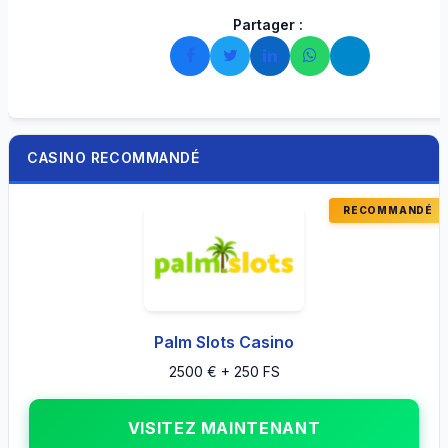
Partager :
CASINO RECOMMANDÉ
Palm Slots Casino
2500 € + 250 FS
VISITEZ MAINTENANT