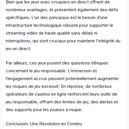
Bien que les jeux avec croupiers en direct offrent de
nombreux avantages, ils présentent également des défis
spécifiques. L’un des principaux est le besoin d’une
infrastructure technologique robuste pour supporter le
streaming vidéo de haute qualité sans délais ni
interruptions, qui sont cruciaux pour maintenir l’intégrité du
jeu en direct.
Par ailleurs, ces jeux posent des questions éthiques
concernant le jeu responsable. L’immersion et
l’engagement accrus peuvent potentiellement augmenter
les risques de jeu excessif. En réponse, de nombreux
opérateurs de casinos en ligne renforcent leurs outils de
jeu responsable, offrant des limites de jeu, des alertes et
des supports pour les joueurs à risque.
Conclusion: Une Révolution en Continu