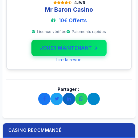
4.9/5
Mr Baron Casino
10€ Offerts
Licence vérifiée
Paiements rapides
JOUER MAINTENANT →
Lire la revue
Partager :
CASINO RECOMMANDÉ