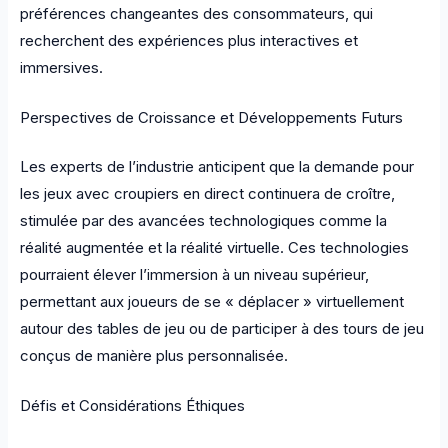
préférences changeantes des consommateurs, qui
recherchent des expériences plus interactives et
immersives.
Perspectives de Croissance et Développements Futurs
Les experts de l’industrie anticipent que la demande pour
les jeux avec croupiers en direct continuera de croître,
stimulée par des avancées technologiques comme la
réalité augmentée et la réalité virtuelle. Ces technologies
pourraient élever l’immersion à un niveau supérieur,
permettant aux joueurs de se « déplacer » virtuellement
autour des tables de jeu ou de participer à des tours de jeu
conçus de manière plus personnalisée.
Défis et Considérations Éthiques