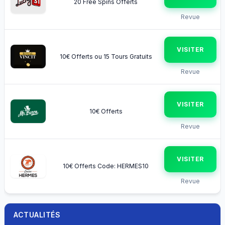
20 Free Spins Offerts
Revue
VISITER
10€ Offerts ou 15 Tours Gratuits
Revue
VISITER
10€ Offerts
Revue
VISITER
10€ Offerts Code: HERMES10
Revue
ACTUALITÉS