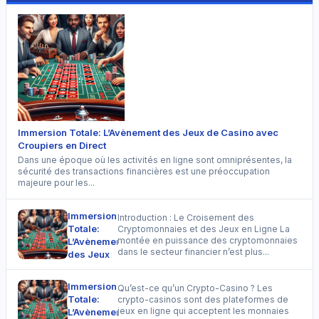
Immersion Totale: L’Avènement des Jeux de Casino avec
Croupiers en Direct
Dans une époque où les activités en ligne sont omniprésentes, la
sécurité des transactions financières est une préoccupation
majeure pour les...
Immersion
Introduction : Le Croisement des
Totale:
Cryptomonnaies et des Jeux en Ligne La
montée en puissance des cryptomonnaies
L’Avènement
dans le secteur financier n’est plus...
des Jeux
de Casino
avec
Immersion
Qu’est-ce qu’un Crypto-Casino ? Les
Croupiers
Totale:
crypto-casinos sont des plateformes de
en Direct
jeux en ligne qui acceptent les monnaies
L’Avènement