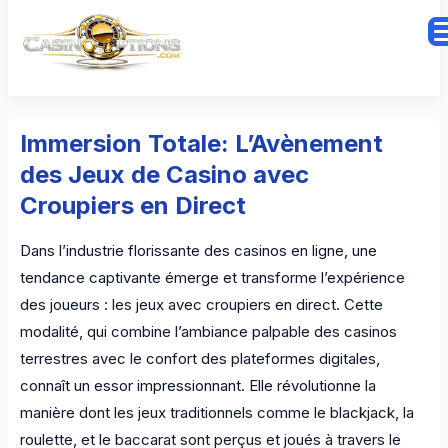
Immersion Totale: L’Avènement
des Jeux de Casino avec
Croupiers en Direct
Dans l’industrie florissante des casinos en ligne, une
tendance captivante émerge et transforme l’expérience
des joueurs : les jeux avec croupiers en direct. Cette
modalité, qui combine l’ambiance palpable des casinos
terrestres avec le confort des plateformes digitales,
connaît un essor impressionnant. Elle révolutionne la
manière dont les jeux traditionnels comme le blackjack, la
roulette, et le baccarat sont perçus et joués à travers le