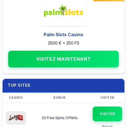
Palm Slots Casino
2500 € + 250 FS
VISITEZ MAINTENANT
TOP SITES
CASINO
BONUS
VISITER
VISITER
20 Free Spins Offerts
Revue