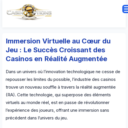
Immersion Virtuelle au Cœur du
Jeu : Le Succès Croissant des
Casinos en Réalité Augmentée
Dans un univers où l’innovation technologique ne cesse de
repousser les limites du possible, l’industrie des casinos
trouve un nouveau souffle à travers la réalité augmentée
(RA). Cette technologie, qui superpose des éléments
virtuels au monde réel, est en passe de révolutionner
l’expérience des joueurs, offrant une immersion sans
précédent dans l’univers du jeu.