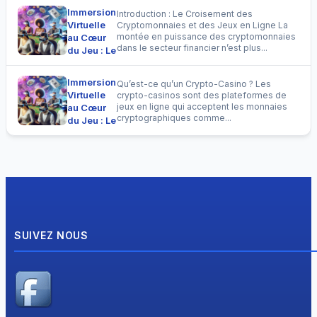
Croissant
Immersion
Introduction : Le Croisement des
des
Virtuelle
Cryptomonnaies et des Jeux en Ligne La
Casinos
montée en puissance des cryptomonnaies
au Cœur
en Réalité
dans le secteur financier n’est plus...
du Jeu : Le
Augmentée
Succès
Croissant
Immersion
Qu’est-ce qu’un Crypto-Casino ? Les
des
Virtuelle
crypto-casinos sont des plateformes de
Casinos
jeux en ligne qui acceptent les monnaies
au Cœur
en Réalité
cryptographiques comme...
du Jeu : Le
Augmentée
Succès
Croissant
des
Casinos
en Réalité
Augmentée
SUIVEZ NOUS