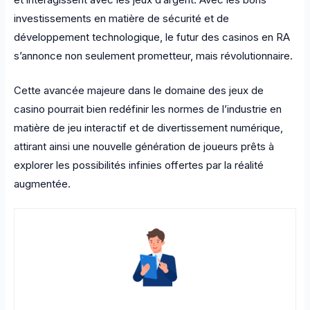
investissements en matière de sécurité et de
développement technologique, le futur des casinos en RA
s’annonce non seulement prometteur, mais révolutionnaire.
Cette avancée majeure dans le domaine des jeux de
casino pourrait bien redéfinir les normes de l’industrie en
matière de jeu interactif et de divertissement numérique,
attirant ainsi une nouvelle génération de joueurs prêts à
explorer les possibilités infinies offertes par la réalité
augmentée.