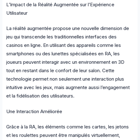
L’Impact de la Réalité Augmentée sur l’Expérience
Utilisateur
La réalité augmentée propose une nouvelle dimension de
jeu qui transcende les traditionnelles interfaces des
casinos en ligne. En utilisant des appareils comme les
smartphones ou des lunettes spécialisées en RA, les
joueurs peuvent interagir avec un environnement en 3D
tout en restant dans le confort de leur salon. Cette
technologie permet non seulement une interaction plus
intuitive avec les jeux, mais augmente aussi l’engagement
et la fidélisation des utilisateurs.
Une Interaction Améliorée
Grâce à la RA, les éléments comme les cartes, les jetons
et les roulettes peuvent être manipulés virtuellement,