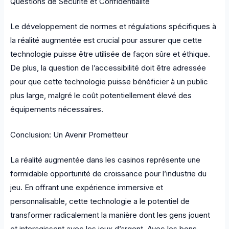
Questions de Sécurité et Confidentialité
Le développement de normes et régulations spécifiques à
la réalité augmentée est crucial pour assurer que cette
technologie puisse être utilisée de façon sûre et éthique.
De plus, la question de l’accessibilité doit être adressée
pour que cette technologie puisse bénéficier à un public
plus large, malgré le coût potentiellement élevé des
équipements nécessaires.
Conclusion: Un Avenir Prometteur
La réalité augmentée dans les casinos représente une
formidable opportunité de croissance pour l’industrie du
jeu. En offrant une expérience immersive et
personnalisable, cette technologie a le potentiel de
transformer radicalement la manière dont les gens jouent
et interagissent avec les jeux d’argent. Avec les bons