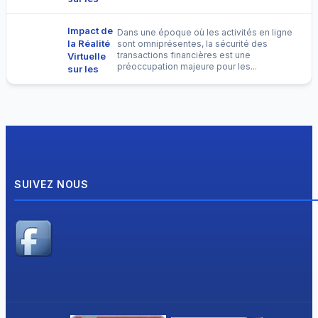
Expériences
en
Impact de
Dans une époque où les activités en ligne
Casinos
la Réalité
sont omniprésentes, la sécurité des
en Ligne
transactions financières est une
Virtuelle
préoccupation majeure pour les...
sur les
Expériences
en
Casinos
en Ligne
SUIVEZ NOUS