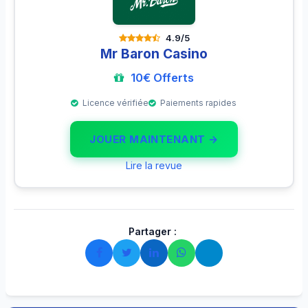
4.9/5
Mr Baron Casino
10€ Offerts
Licence vérifiée
Paiements rapides
JOUER MAINTENANT →
Lire la revue
Partager :