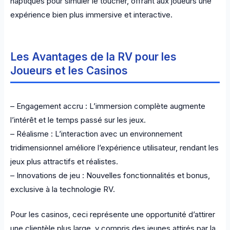
haptiques pour simuler le toucher, offrant aux joueurs une
expérience bien plus immersive et interactive.
Les Avantages de la RV pour les
Joueurs et les Casinos
– Engagement accru : L’immersion complète augmente
l’intérêt et le temps passé sur les jeux.
– Réalisme : L’interaction avec un environnement
tridimensionnel améliore l’expérience utilisateur, rendant les
jeux plus attractifs et réalistes.
– Innovations de jeu : Nouvelles fonctionnalités et bonus,
exclusive à la technologie RV.
Pour les casinos, ceci représente une opportunité d’attirer
une clientèle plus large, y compris des jeunes attirés par la