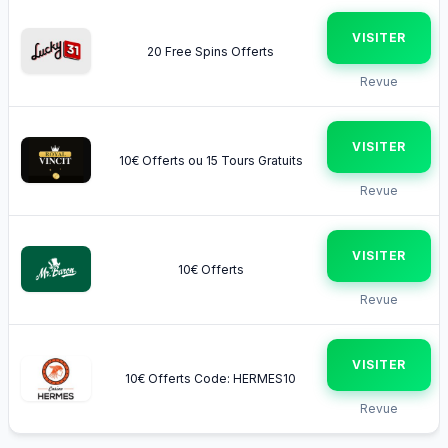
VISITER
20 Free Spins Offerts
Revue
VISITER
10€ Offerts ou 15 Tours Gratuits
Revue
VISITER
10€ Offerts
Revue
VISITER
10€ Offerts Code: HERMES10
Revue