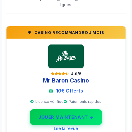
lignes.
CASINO RECOMMANDÉ DU MOIS
4.9/5
Mr Baron Casino
10€ Offerts
Licence vérifiée
Paiements rapides
JOUER MAINTENANT →
Lire la revue