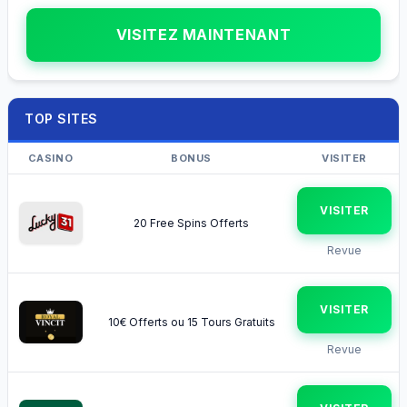
VISITEZ MAINTENANT
TOP SITES
CASINO
BONUS
VISITER
VISITER
20 Free Spins Offerts
Revue
VISITER
10€ Offerts ou 15 Tours Gratuits
Revue