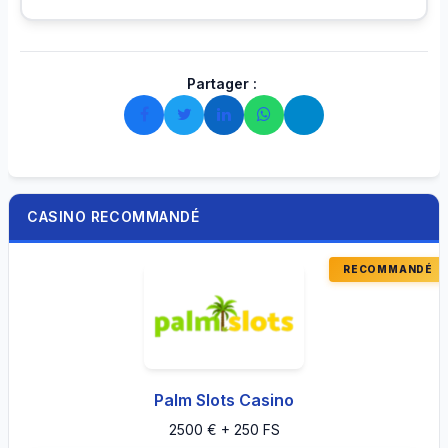
Partager :
CASINO RECOMMANDÉ
Palm Slots Casino
2500 € + 250 FS