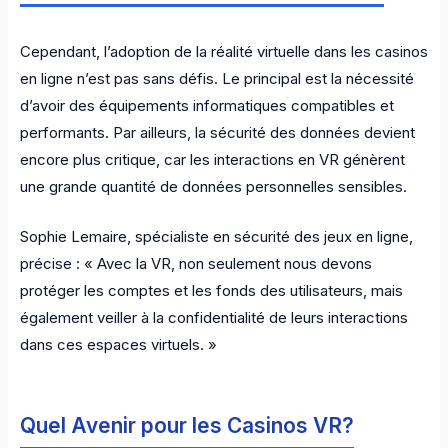
Cependant, l’adoption de la réalité virtuelle dans les casinos
en ligne n’est pas sans défis. Le principal est la nécessité
d’avoir des équipements informatiques compatibles et
performants. Par ailleurs, la sécurité des données devient
encore plus critique, car les interactions en VR génèrent
une grande quantité de données personnelles sensibles.
Sophie Lemaire, spécialiste en sécurité des jeux en ligne,
précise : « Avec la VR, non seulement nous devons
protéger les comptes et les fonds des utilisateurs, mais
également veiller à la confidentialité de leurs interactions
dans ces espaces virtuels. »
Quel Avenir pour les Casinos VR?