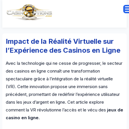
Impact de la Réalité Virtuelle sur
l’Expérience des Casinos en Ligne
Avec la technologie qui ne cesse de progresser, le secteur
des casinos en ligne connaît une transformation
spectaculaire grâce à l’intégration de la réalité virtuelle
(VR). Cette innovation propose une immersion sans
précédent, promettant de redéfinir l’expérience utilisateur
dans les jeux d’argent en ligne. Cet article explore
comment la VR révolutionne l’accès et le vécu des
jeux de
casino en ligne
.