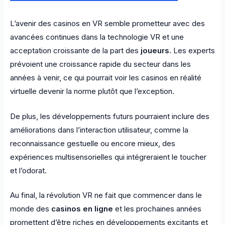
L’avenir des casinos en VR semble prometteur avec des
avancées continues dans la technologie VR et une
acceptation croissante de la part des
joueurs
. Les experts
prévoient une croissance rapide du secteur dans les
années à venir, ce qui pourrait voir les casinos en réalité
virtuelle devenir la norme plutôt que l’exception.
De plus, les développements futurs pourraient inclure des
améliorations dans l’interaction utilisateur, comme la
reconnaissance gestuelle ou encore mieux, des
expériences multisensorielles qui intégreraient le toucher
et l’odorat.
Au final, la révolution VR ne fait que commencer dans le
monde des
casinos en ligne
et les prochaines années
promettent d’être riches en développements excitants et