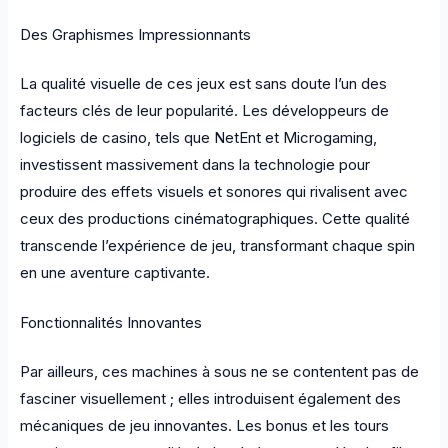
Des Graphismes Impressionnants
La qualité visuelle de ces jeux est sans doute l’un des
facteurs clés de leur popularité. Les développeurs de
logiciels de casino, tels que NetEnt et Microgaming,
investissent massivement dans la technologie pour
produire des effets visuels et sonores qui rivalisent avec
ceux des productions cinématographiques. Cette qualité
transcende l’expérience de jeu, transformant chaque spin
en une aventure captivante.
Fonctionnalités Innovantes
Par ailleurs, ces machines à sous ne se contentent pas de
fasciner visuellement ; elles introduisent également des
mécaniques de jeu innovantes. Les bonus et les tours