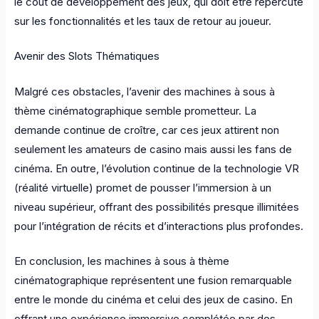
le coût de développement des jeux, qui doit être répercuté
sur les fonctionnalités et les taux de retour au joueur.
Avenir des Slots Thématiques
Malgré ces obstacles, l’avenir des machines à sous à
thème cinématographique semble prometteur. La
demande continue de croître, car ces jeux attirent non
seulement les amateurs de casino mais aussi les fans de
cinéma. En outre, l’évolution continue de la technologie VR
(réalité virtuelle) promet de pousser l’immersion à un
niveau supérieur, offrant des possibilités presque illimitées
pour l’intégration de récits et d’interactions plus profondes.
En conclusion, les machines à sous à thème
cinématographique représentent une fusion remarquable
entre le monde du cinéma et celui des jeux de casino. En
offrant une expérience immersive complétée par des