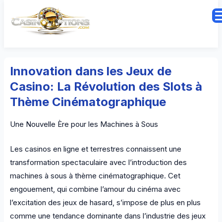
Innovation dans les Jeux de
Casino: La Révolution des Slots à
Thème Cinématographique
Une Nouvelle Ère pour les Machines à Sous
Les casinos en ligne et terrestres connaissent une
transformation spectaculaire avec l’introduction des
machines à sous à thème cinématographique. Cet
engouement, qui combine l’amour du cinéma avec
l’excitation des jeux de hasard, s’impose de plus en plus
comme une tendance dominante dans l’industrie des jeux