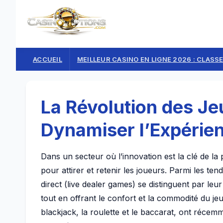
ACCUEIL
MEILLEUR CASINO EN LIGNE 2026 : CLAS
La Révolution des Je
Dynamiser l’Expérie
Dans un secteur où l’innovation est la clé de la
pour attirer et retenir les joueurs. Parmi les te
direct (live dealer games) se distinguent par leu
tout en offrant le confort et la commodité du je
blackjack, la roulette et le baccarat, ont récem