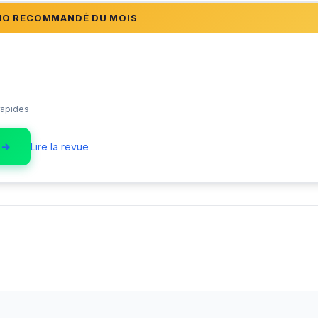
NO RECOMMANDÉ DU MOIS
rapides
 →
Lire la revue