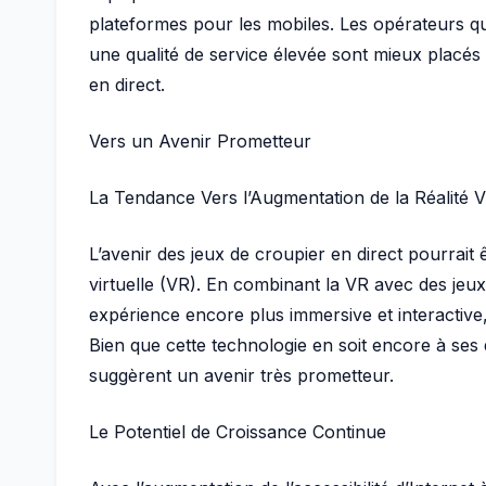
plateformes pour les mobiles. Les opérateurs q
une qualité de service élevée sont mieux placés 
en direct.
Vers un Avenir Prometteur
La Tendance Vers l’Augmentation de la Réalité Vi
L’avenir des jeux de croupier en direct pourrait 
virtuelle (VR). En combinant la VR avec des jeux 
expérience encore plus immersive et interactive, 
Bien que cette technologie en soit encore à ses d
suggèrent un avenir très prometteur.
Le Potentiel de Croissance Continue