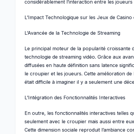
considérablement l’interaction entre les joueurs 
L’Impact Technologique sur les Jeux de Casino 
L’Avancée de la Technologie de Streaming
Le principal moteur de la popularité croissante d
technologie de streaming vidéo. Grâce aux avan
diffusées en haute définition sans latence signif
le croupier et les joueurs. Cette amélioration de
était difficile à imaginer il y a seulement une déc
L’Intégration des Fonctionnalités Interactives
En outre, les fonctionnalités interactives telle
seulement avec le croupier mais aussi entre eu
Cette dimension sociale reproduit l’ambiance conv