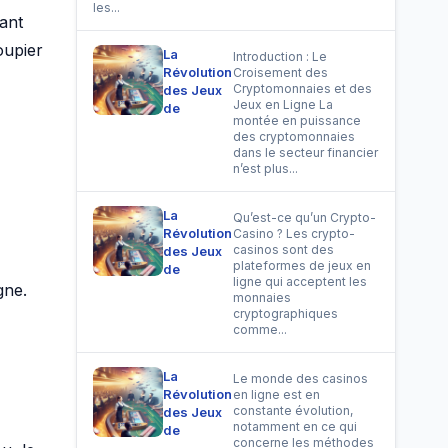
les...
ant
oupier
La
Introduction : Le
Révolution
Croisement des
Cryptomonnaies et des
des Jeux
Jeux en Ligne La
de
montée en puissance
Croupier
des cryptomonnaies
en Direct:
dans le secteur financier
Dynamiser
n’est plus...
l’Expérience
des
La
Casinos
Qu’est-ce qu’un Crypto-
Révolution
en Ligne
Casino ? Les crypto-
casinos sont des
des Jeux
plateformes de jeux en
de
ligne qui acceptent les
Croupier
gne.
monnaies
en Direct:
cryptographiques
Dynamiser
comme...
l’Expérience
des
La
Casinos
Le monde des casinos
Révolution
en Ligne
en ligne est en
constante évolution,
des Jeux
notamment en ce qui
de
concerne les méthodes