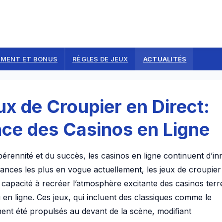
SEMENT ET BONUS
RÈGLES DE JEUX
ACTUALITÉS
ux de Croupier en Direct:
nce des Casinos en Ligne
 pérennité et du succès, les casinos en ligne continuent d’i
ndances les plus en vogue actuellement, les jeux de croupier
r capacité à recréer l’atmosphère excitante des casinos terr
u en ligne. Ces jeux, qui incluent des classiques comme le
ment été propulsés au devant de la scène, modifiant