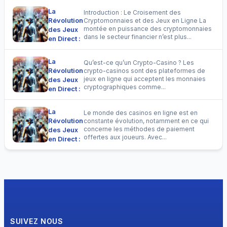
Totale
La
Introduction : Le Croisement des
dans les
Révolution
Cryptomonnaies et des Jeux en Ligne La
Casinos
montée en puissance des cryptomonnaies
des Jeux
Virtuels
dans le secteur financier n’est plus...
en Direct :
Immersion
Totale
La
Qu’est-ce qu’un Crypto-Casino ? Les
dans les
Révolution
crypto-casinos sont des plateformes de
Casinos
jeux en ligne qui acceptent les monnaies
des Jeux
Virtuels
cryptographiques comme...
en Direct :
Immersion
Totale
La
Le monde des casinos en ligne est en
dans les
Révolution
constante évolution, notamment en ce qui
Casinos
concerne les méthodes de paiement
des Jeux
Virtuels
offertes aux joueurs. Avec...
en Direct :
Immersion
Totale
dans les
Casinos
Virtuels
SUIVEZ NOUS