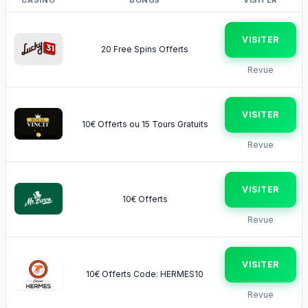
VISITER
20 Free Spins Offerts
Revue
VISITER
10€ Offerts ou 15 Tours Gratuits
Revue
VISITER
10€ Offerts
Revue
VISITER
10€ Offerts Code: HERMES10
Revue