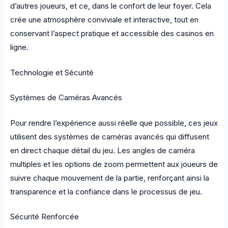
d’autres joueurs, et ce, dans le confort de leur foyer. Cela
crée une atmosphère conviviale et interactive, tout en
conservant l’aspect pratique et accessible des casinos en
ligne.
Technologie et Sécurité
Systèmes de Caméras Avancés
Pour rendre l’expérience aussi réelle que possible, ces jeux
utilisent des systèmes de caméras avancés qui diffusent
en direct chaque détail du jeu. Les angles de caméra
multiples et les options de zoom permettent aux joueurs de
suivre chaque mouvement de la partie, renforçant ainsi la
transparence et la confiance dans le processus de jeu.
Sécurité Renforcée