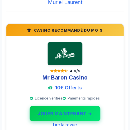
Muriel Laurent
CASINO RECOMMANDÉ DU MOIS
4.9/5
Mr Baron Casino
10€ Offerts
Licence vérifiée
Paiements rapides
JOUER MAINTENANT →
Lire la revue