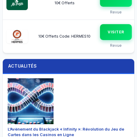
10€ Offerts
Revue
VISITER
10€ Offerts Code: HERMES10
Revue
ACTUALITÉS
L’Avènement du Blackjack « Infinity »: Révolution du Jeu de
Cartes dans les Casinos en Ligne