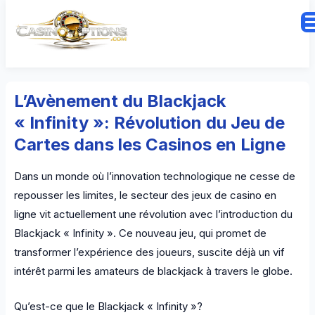
L’Avènement du Blackjack
« Infinity »: Révolution du Jeu de
Cartes dans les Casinos en Ligne
Dans un monde où l’innovation technologique ne cesse de
repousser les limites, le secteur des jeux de casino en
ligne vit actuellement une révolution avec l’introduction du
Blackjack « Infinity ». Ce nouveau jeu, qui promet de
transformer l’expérience des joueurs, suscite déjà un vif
intérêt parmi les amateurs de blackjack à travers le globe.
Qu’est-ce que le Blackjack « Infinity »?