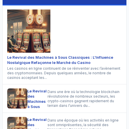
Le Revival des Machines à Sous Classiques : L’Influence
Nostalgique Refaçonne le Marché du Casino
Les casinos en ligne continuent de se réinventer avec l’avènement
des cryptomonnaies. Depuis quelques années, le nombre de
casinos acceptant les...
Le Revival
Dans une ère où la technologie blockchain
des
révolutionne de nombreux secteurs, les
crypto-casinos gagnent rapidement du
Machines
terrain dans l’univers du...
à Sous
Classiques
:
Le Revival
Dans une époque où les activités en ligne
L’Influence
des
sont omniprésentes, la sécurité des
Nostalgique