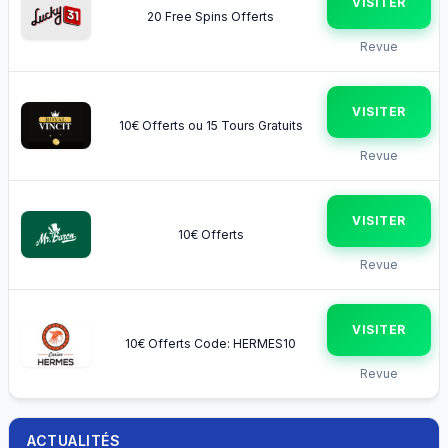
VISITER
20 Free Spins Offerts
Revue
VISITER
10€ Offerts ou 15 Tours Gratuits
Revue
VISITER
10€ Offerts
Revue
VISITER
10€ Offerts Code: HERMES10
Revue
ACTUALITÉS