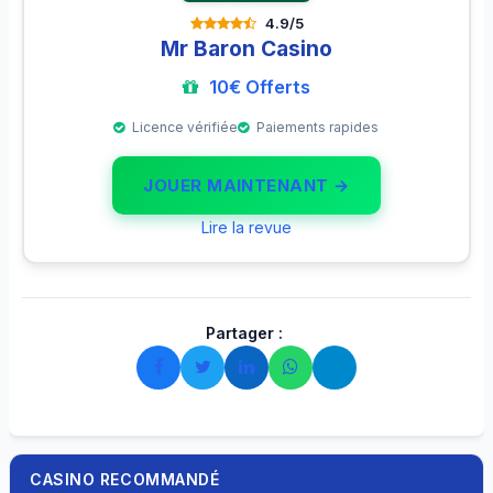
4.9/5
Mr Baron Casino
10€ Offerts
Licence vérifiée
Paiements rapides
JOUER MAINTENANT →
Lire la revue
Partager :
CASINO RECOMMANDÉ