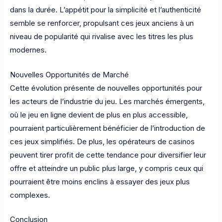
dans la durée. L’appétit pour la simplicité et l’authenticité
semble se renforcer, propulsant ces jeux anciens à un
niveau de popularité qui rivalise avec les titres les plus
modernes.
Nouvelles Opportunités de Marché
Cette évolution présente de nouvelles opportunités pour
les acteurs de l’industrie du jeu. Les marchés émergents,
où le jeu en ligne devient de plus en plus accessible,
pourraient particulièrement bénéficier de l’introduction de
ces jeux simplifiés. De plus, les opérateurs de casinos
peuvent tirer profit de cette tendance pour diversifier leur
offre et atteindre un public plus large, y compris ceux qui
pourraient être moins enclins à essayer des jeux plus
complexes.
Conclusion