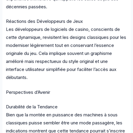
décennies passées.
Réactions des Développeurs de Jeux
Les développeurs de logiciels de casino, conscients de
cette dynamique, revisitent les designs classiques pour les
moderniser légèrement tout en conservant l’essence
originale du jeu. Cela implique souvent un graphisme
amélioré mais respectueux du style original et une
interface utilisateur simplifiée pour faciliter l’accès aux
débutants.
Perspectives d’Avenir
Durabilité de la Tendance
Bien que la montée en puissance des machines à sous
classiques puisse sembler être une mode passagère, les
indications montrent que cette tendance pourrait s’inscrire