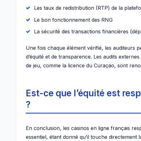
Les taux de redistribution (RTP) de la platef
Le bon fonctionnement des RNG
La sécurité des transactions financières (dépô
Une fois chaque élément vérifié, les auditeurs p
d’équité et de transparence. Les audits externes
de jeu, comme la licence du Curaçao, sont reno
Est-ce que l’équité est res
?
En conclusion, les casinos en ligne français respe
essentiel, étant donné qu’il touche directement 