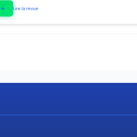
 →
Lire la revue