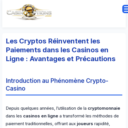
Les Cryptos Réinventent les
Paiements dans les Casinos en
Ligne : Avantages et Précautions
Introduction au Phénomène Crypto-
Casino
Depuis quelques années, l’utilisation de la
cryptomonnaie
dans les
casinos en ligne
a transformé les méthodes de
paiement traditionnelles, offrant aux
joueurs
rapidité,