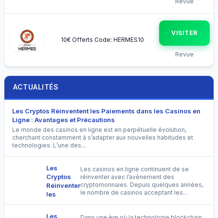
Revue
VISITER
10€ Offerts Code: HERMES10
Revue
ACTUALITÉS
Les Cryptos Réinventent les Paiements dans les Casinos en
Ligne : Avantages et Précautions
Le monde des casinos en ligne est en perpétuelle évolution,
cherchant constamment à s’adapter aux nouvelles habitudes et
technologies. L’une des...
Les
Les casinos en ligne continuent de se
Cryptos
réinventer avec l’avènement des
cryptomonnaies. Depuis quelques années,
Réinventent
le nombre de casinos acceptant les...
les
Paiements
dans les
Les
Dans une ère où la technologie blockchain