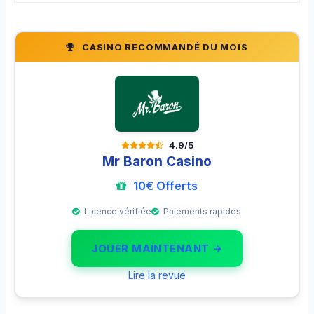
CASINO RECOMMANDÉ DU MOIS
4.9/5
Mr Baron Casino
10€ Offerts
Licence vérifiée
Paiements rapides
JOUER MAINTENANT →
Lire la revue