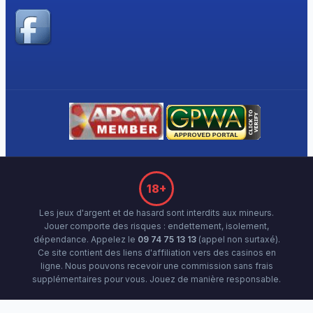
18+
Les jeux d'argent et de hasard sont interdits aux mineurs.
Jouer comporte des risques : endettement, isolement,
dépendance. Appelez le
09 74 75 13 13
(appel non surtaxé).
Ce site contient des liens d'affiliation vers des casinos en
ligne. Nous pouvons recevoir une commission sans frais
supplémentaires pour vous. Jouez de manière responsable.