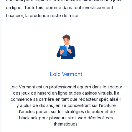
en ligne. Toutefois, comme dans tout investissement
financier, la prudence reste de mise.
Loic Vermont
Loic Vermont est un professionnel aguerri dans le secteur
des jeux de hasard en ligne et des casinos virtuels. Il a
commencé sa carrière en tant que rédacteur spécialisé il
y a plus de dix ans, en se concentrant sur l’écriture
d’articles portant sur les stratégies de poker et de
blackjack pour plusieurs sites web dédiés à ces
thématiques.