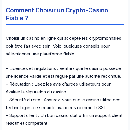
Comment Choisir un Crypto-Casino
Fiable ?
Choisir un casino en ligne qui accepte les cryptomonnaies
doit être fait avec soin. Voici quelques conseils pour
sélectionner une plateforme fiable :
– Licences et régulations : Vérifiez que le casino possède
une licence valide et est régulé par une autorité reconnue.
– Réputation : Lisez les avis d’autres utilisateurs pour
évaluer la réputation du casino.
– Sécurité du site : Assurez-vous que le casino utilise des
technologies de sécurité avancées comme le SSL.
– Support client : Un bon casino doit offrir un support client
réactif et compétent.