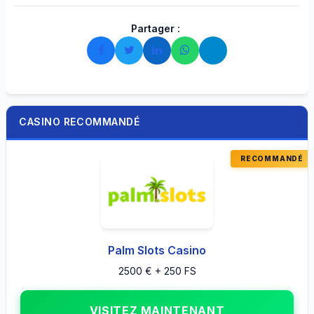
Partager :
CASINO RECOMMANDÉ
Palm Slots Casino
2500 € + 250 FS
VISITEZ MAINTENANT