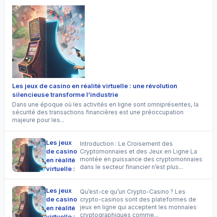
Les jeux de casino en réalité virtuelle : une révolution
silencieuse transforme l’industrie
Dans une époque où les activités en ligne sont omniprésentes, la
sécurité des transactions financières est une préoccupation
majeure pour les...
Les jeux
Introduction : Le Croisement des
de casino
Cryptomonnaies et des Jeux en Ligne La
montée en puissance des cryptomonnaies
en réalité
dans le secteur financier n’est plus...
virtuelle :
une
révolution
Les jeux
Qu’est-ce qu’un Crypto-Casino ? Les
silencieuse
de casino
crypto-casinos sont des plateformes de
transforme
jeux en ligne qui acceptent les monnaies
en réalité
l’industrie
cryptographiques comme...
virtuelle :