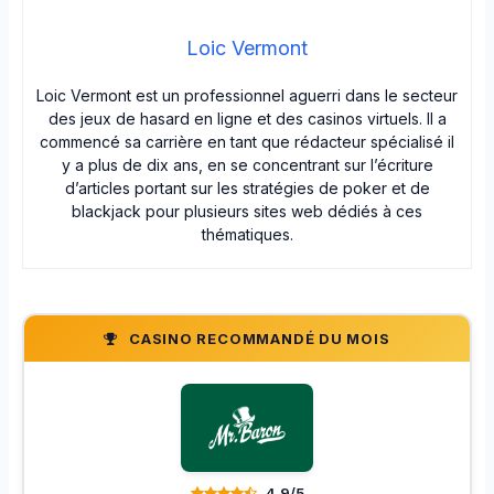
Loic Vermont
Loic Vermont est un professionnel aguerri dans le secteur
des jeux de hasard en ligne et des casinos virtuels. Il a
commencé sa carrière en tant que rédacteur spécialisé il
y a plus de dix ans, en se concentrant sur l’écriture
d’articles portant sur les stratégies de poker et de
blackjack pour plusieurs sites web dédiés à ces
thématiques.
CASINO RECOMMANDÉ DU MOIS
4.9/5