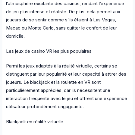
l’atmosphère excitante des casinos, rendant l’expérience
de jeu plus intense et réaliste. De plus, cela permet aux
joueurs de se sentir comme s’ils étaient à Las Vegas,
Macao ou Monte Carlo, sans quitter le confort de leur
domicile.
Les jeux de casino VR les plus populaires
Parmi les jeux adaptés à la réalité virtuelle, certains se
distinguent par leur popularité et leur capacité à attirer des
joueurs. Le blackjack et la roulette en VR sont
particulièrement appréciés, car ils nécessitent une
interaction fréquente avec le jeu et offrent une expérience
utilisateur profondément engageante.
Blackjack en réalité virtuelle