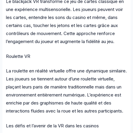
Le blackjack VR transforme ce jeu de cartes classique en
une expérience multisensorielle. Les joueurs peuvent voir
les cartes, entendre les sons du casino et même, dans
certains cas, toucher les jetons et les cartes grâce aux
contrôleurs de mouvement. Cette approche renforce
l’engagement du joueur et augmente la fidélité au jeu.
Roulette VR
La roulette en réalité virtuelle offre une dynamique similaire.
Les joueurs se tiennent autour d’une roulette virtuelle,
plaçant leurs paris de manière traditionnelle mais dans un
environnement entièrement numérique. L’expérience est
enrichie par des graphismes de haute qualité et des
interactions fluides avec la roue et les autres participants.
Les défis et l’avenir de la VR dans les casinos