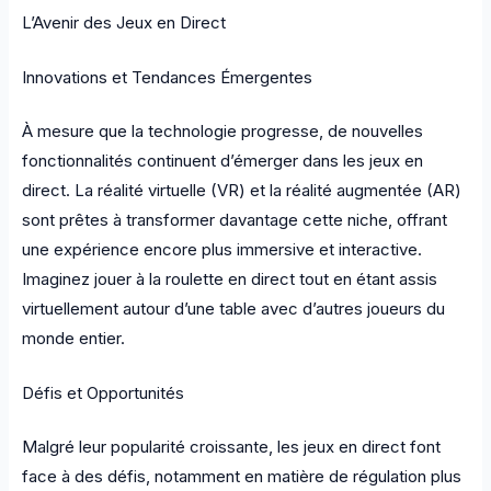
L’Avenir des Jeux en Direct
Innovations et Tendances Émergentes
À mesure que la technologie progresse, de nouvelles
fonctionnalités continuent d’émerger dans les jeux en
direct. La réalité virtuelle (VR) et la réalité augmentée (AR)
sont prêtes à transformer davantage cette niche, offrant
une expérience encore plus immersive et interactive.
Imaginez jouer à la roulette en direct tout en étant assis
virtuellement autour d’une table avec d’autres joueurs du
monde entier.
Défis et Opportunités
Malgré leur popularité croissante, les jeux en direct font
face à des défis, notamment en matière de régulation plus