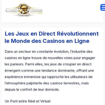
Les Jeux en Direct Révolutionnent
le Monde des Casinos en Ligne
Dans un secteur en constante évolution, l’industrie des
casinos en ligne trouve de nouvelles voies pour engager
les parieurs. Parmi elles, les jeux de croupier en direct
émergent comme une tendance dominante, offrant une
expérience immersive qui rapproche les utilisateurs de
l’atmosphère palpitante des casinos terrestres, mais
depuis le confort de leur domicile.
Un Pont entre Réel et Virtuel