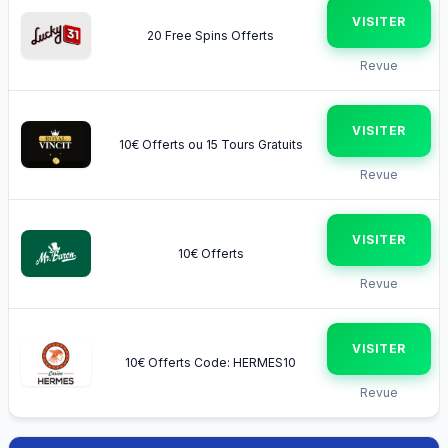
VISITER
20 Free Spins Offerts
Revue
VISITER
10€ Offerts ou 15 Tours Gratuits
Revue
VISITER
10€ Offerts
Revue
VISITER
10€ Offerts Code: HERMES10
Revue