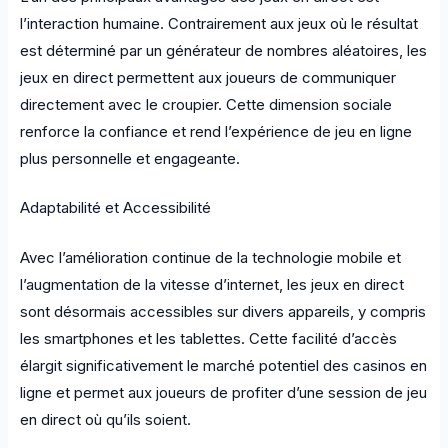
l’interaction humaine. Contrairement aux jeux où le résultat
est déterminé par un générateur de nombres aléatoires, les
jeux en direct permettent aux joueurs de communiquer
directement avec le croupier. Cette dimension sociale
renforce la confiance et rend l’expérience de jeu en ligne
plus personnelle et engageante.
Adaptabilité et Accessibilité
Avec l’amélioration continue de la technologie mobile et
l’augmentation de la vitesse d’internet, les jeux en direct
sont désormais accessibles sur divers appareils, y compris
les smartphones et les tablettes. Cette facilité d’accès
élargit significativement le marché potentiel des casinos en
ligne et permet aux joueurs de profiter d’une session de jeu
en direct où qu’ils soient.