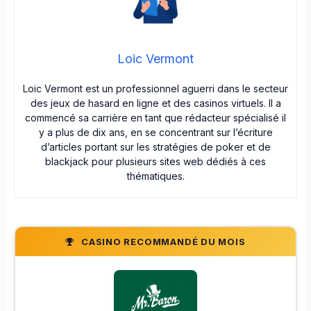
Loic Vermont
Loic Vermont est un professionnel aguerri dans le secteur
des jeux de hasard en ligne et des casinos virtuels. Il a
commencé sa carrière en tant que rédacteur spécialisé il
y a plus de dix ans, en se concentrant sur l’écriture
d’articles portant sur les stratégies de poker et de
blackjack pour plusieurs sites web dédiés à ces
thématiques.
CASINO RECOMMANDÉ DU MOIS