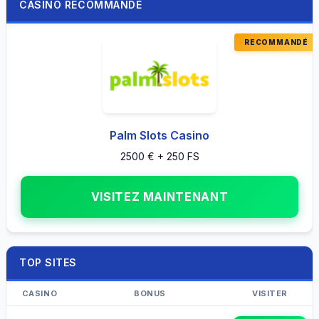
CASINO RECOMMANDÉ
Palm Slots Casino
2500 € + 250 FS
VISITEZ MAINTENANT
TOP SITES
CASINO
BONUS
VISITER