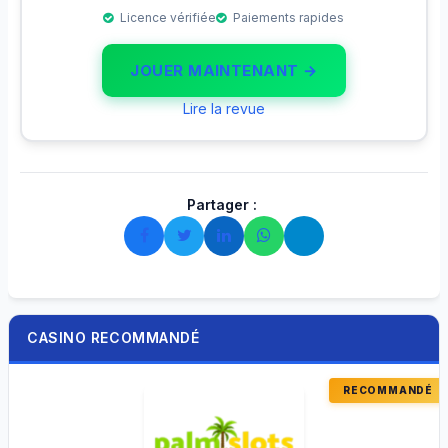
Licence vérifiée
Paiements rapides
JOUER MAINTENANT →
Lire la revue
Partager :
CASINO RECOMMANDÉ