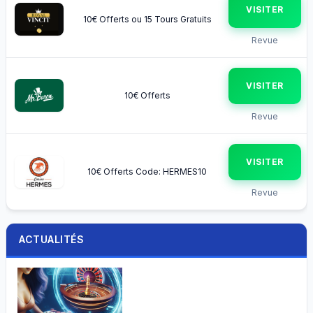
VISITER
10€ Offerts ou 15 Tours Gratuits
Revue
VISITER
10€ Offerts
Revue
VISITER
10€ Offerts Code: HERMES10
Revue
ACTUALITÉS