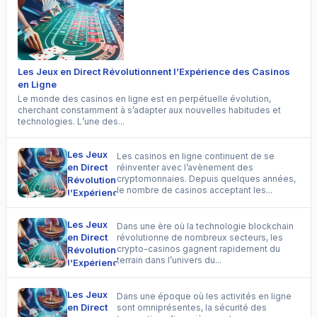
Les Jeux en Direct Révolutionnent l’Expérience des Casinos
en Ligne
Le monde des casinos en ligne est en perpétuelle évolution,
cherchant constamment à s’adapter aux nouvelles habitudes et
technologies. L’une des...
Les Jeux
Les casinos en ligne continuent de se
en Direct
réinventer avec l’avènement des
cryptomonnaies. Depuis quelques années,
Révolutionnent
le nombre de casinos acceptant les...
l’Expérience
des
Casinos
Les Jeux
Dans une ère où la technologie blockchain
en Ligne
en Direct
révolutionne de nombreux secteurs, les
crypto-casinos gagnent rapidement du
Révolutionnent
terrain dans l’univers du...
l’Expérience
des
Casinos
Les Jeux
Dans une époque où les activités en ligne
en Ligne
en Direct
sont omniprésentes, la sécurité des