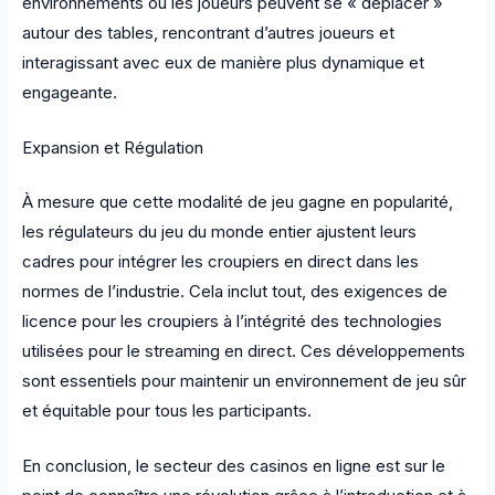
environnements où les joueurs peuvent se « déplacer »
autour des tables, rencontrant d’autres joueurs et
interagissant avec eux de manière plus dynamique et
engageante.
Expansion et Régulation
À mesure que cette modalité de jeu gagne en popularité,
les régulateurs du jeu du monde entier ajustent leurs
cadres pour intégrer les croupiers en direct dans les
normes de l’industrie. Cela inclut tout, des exigences de
licence pour les croupiers à l’intégrité des technologies
utilisées pour le streaming en direct. Ces développements
sont essentiels pour maintenir un environnement de jeu sûr
et équitable pour tous les participants.
En conclusion, le secteur des casinos en ligne est sur le