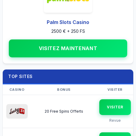
Palm Slots Casino
2500 € + 250 FS
VISITEZ MAINTENANT
TOP SITES
CASINO
BONUS
VISITER
VISITER
20 Free Spins Offerts
Revue