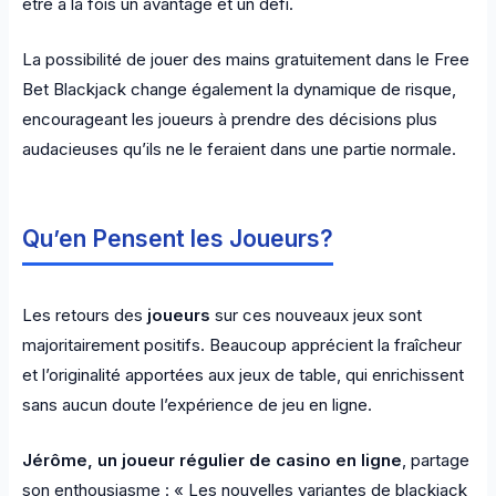
être à la fois un avantage et un défi.
La possibilité de jouer des mains gratuitement dans le Free
Bet Blackjack change également la dynamique de risque,
encourageant les joueurs à prendre des décisions plus
audacieuses qu’ils ne le feraient dans une partie normale.
Qu’en Pensent les Joueurs?
Les retours des
joueurs
sur ces nouveaux jeux sont
majoritairement positifs. Beaucoup apprécient la fraîcheur
et l’originalité apportées aux jeux de table, qui enrichissent
sans aucun doute l’expérience de jeu en ligne.
Jérôme, un joueur régulier de casino en ligne
, partage
son enthousiasme : « Les nouvelles variantes de blackjack