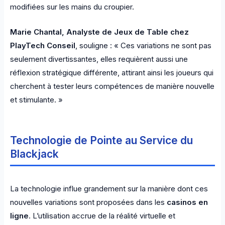
modifiées sur les mains du croupier.
Marie Chantal, Analyste de Jeux de Table chez
PlayTech Conseil
, souligne : « Ces variations ne sont pas
seulement divertissantes, elles requièrent aussi une
réflexion stratégique différente, attirant ainsi les joueurs qui
cherchent à tester leurs compétences de manière nouvelle
et stimulante. »
Technologie de Pointe au Service du
Blackjack
La technologie influe grandement sur la manière dont ces
nouvelles variations sont proposées dans les
casinos en
ligne
. L’utilisation accrue de la réalité virtuelle et