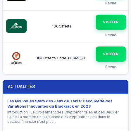
Revue
VISITER
10€ Offerts
Revue
VISITER
10€ Offerts Code: HERMES10
Revue
ACTUALITÉS
Les Nouvelles Stars des Jeux de Table: Découverte des
Variations Innovantes du Blackjack en 2023
Introduction : Le Croisement des Cryptomonnaies et des Jeux en
Ligne La montée en puissance des cryptomonnaies dans le
secteur financier n’est plus...