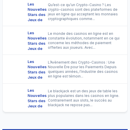
Les
Qu’est-ce qu’un Crypto-Casino ? Les
Nouvelles
crypto-casinos sont des plateformes de
jeux en ligne qui acceptent les monnaies
Stars des
cryptographiques comme...
Jeux de
Table:
Découverte
Les
Le monde des casinos en ligne est en
des
Nouvelles
constante évolution, notamment en ce qui
Variations
concerne les méthodes de paiement
Stars des
Innovantes
offertes aux joueurs. Avec...
Jeux de
du
Table:
Blackjack
Découverte
en 2023
Les
L’Avènement des Crypto-Casinos : Une
des
Nouvelles
Nouvelle Ère pour les Paiements Depuis
Variations
quelques années, l’industrie des casinos
Stars des
Innovantes
en ligne est témoin...
Jeux de
du
Table:
Blackjack
Découverte
en 2023
Les
Le blackjack est un des jeux de table les
des
Nouvelles
plus populaires dans les casinos en ligne.
Variations
Contrairement aux slots, le succès au
Stars des
Innovantes
blackjack ne repose pas...
Jeux de
du
Table:
Blackjack
Découverte
en 2023
des
Variations