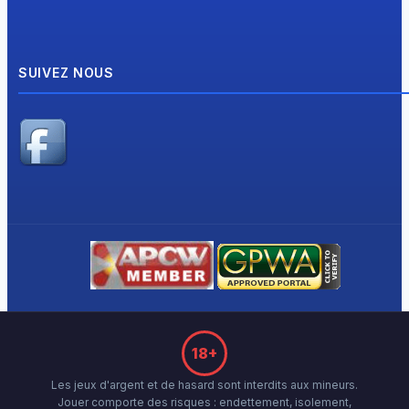
Innovantes
du
Blackjack
en 2023
SUIVEZ NOUS
18+
Les jeux d'argent et de hasard sont interdits aux mineurs.
Jouer comporte des risques : endettement, isolement,