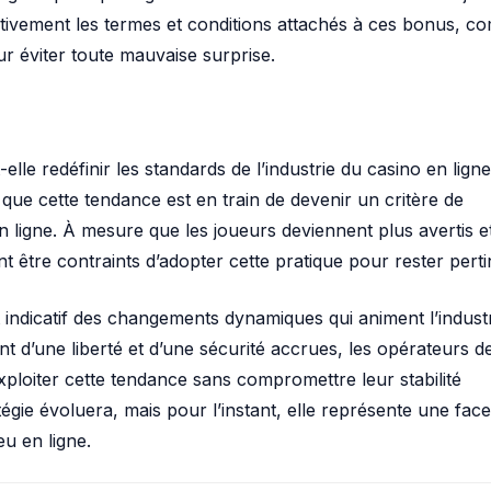
tentivement les termes et conditions attachés à ces bonus, 
our éviter toute mauvaise surprise.
lle redéfinir les standards de l’industrie du casino en ligne
que cette tendance est en train de devenir un critère de
 en ligne. À mesure que les joueurs deviennent plus avertis e
nt être contraints d’adopter cette pratique pour rester perti
 indicatif des changements dynamiques qui animent l’indust
nt d’une liberté et d’une sécurité accrues, les opérateurs d
ploiter cette tendance sans compromettre leur stabilité
tégie évoluera, mais pour l’instant, elle représente une face
eu en ligne.