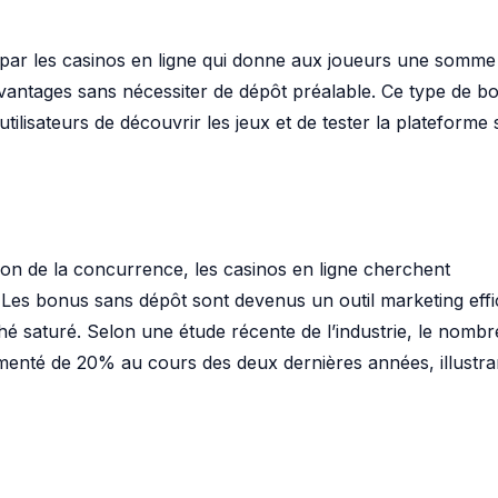
 par les casinos en ligne qui donne aux joueurs une somme
 avantages sans nécessiter de dépôt préalable. Ce type de b
utilisateurs de découvrir les jeux et de tester la plateforme
tion de la concurrence, les casinos en ligne cherchent
 Les bonus sans dépôt sont devenus un outil marketing eff
é saturé. Selon une étude récente de l’industrie, le nombr
enté de 20% au cours des deux dernières années, illustran