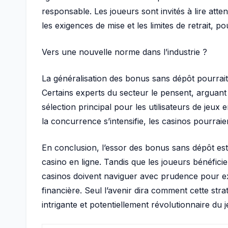
responsable. Les joueurs sont invités à lire at
les exigences de mise et les limites de retrait, p
Vers une nouvelle norme dans l’industrie ?
La généralisation des bonus sans dépôt pourrait-e
Certains experts du secteur le pensent, arguant 
sélection principal pour les utilisateurs de jeux
la concurrence s’intensifie, les casinos pourraie
En conclusion, l’essor des bonus sans dépôt est
casino en ligne. Tandis que les joueurs bénéficie
casinos doivent naviguer avec prudence pour ex
financière. Seul l’avenir dira comment cette stra
intrigante et potentiellement révolutionnaire du j