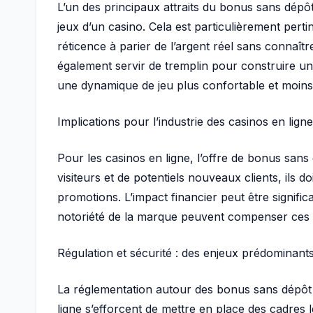
L’un des principaux attraits du bonus sans dépôt 
jeux d’un casino. Cela est particulièrement perti
réticence à parier de l’argent réel sans connaît
également servir de tremplin pour construire un c
une dynamique de jeu plus confortable et moins
Implications pour l’industrie des casinos en ligne
Pour les casinos en ligne, l’offre de bonus sans 
visiteurs et de potentiels nouveaux clients, ils 
promotions. L’impact financier peut être significat
notoriété de la marque peuvent compenser ces 
Régulation et sécurité : des enjeux prédominant
La réglementation autour des bonus sans dépôt e
ligne s’efforcent de mettre en place des cadre