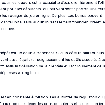
pour les joueurs est la possibilité d’explorer librement l’of
nent pour les débutants, qui peuvent sentir parfois une cer
re les rouages du jeu en ligne. De plus, ces bonus peuvent
apital initial sans aucun investissement financier, créant a
 risquée.
dépôt est un double tranchant. Si d’un côté ils attirent plus
doivent aussi équilibrer soigneusement les coûts associés à c
if, mais la fidélisation de la clientèle et l’accroissement de l
dépenses à long terme.
s
st en constante évolution. Les autorités de régulation du 
s légaux pour protéger les consommateurs et assurer un jeu