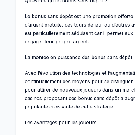
Qu’est-ce qu’un bonus sans dépôt ?
Le bonus sans dépôt est une promotion offerte
d’argent gratuite, des tours de jeu, ou d’autres
est particulièrement séduisant car il permet aux 
engager leur propre argent.
La montée en puissance des bonus sans dépôt
Avec l’évolution des technologies et l’augmenta
continuellement des moyens pour se distinguer.
pour attirer de nouveaux joueurs dans un march
casinos proposant des bonus sans dépôt a augm
popularité croissante de cette stratégie.
Les avantages pour les joueurs