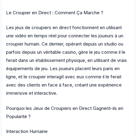
Le Croupier en Direct : Comment Ça Marche ?
Les jeux de croupiers en direct fonctionnent en utilisant
une vidéo en temps réel pour connecter les joueurs à un
croupier humain. Ce dernier, opérant depuis un studio ou
parfois depuis un véritable casino, gère le jeu comme il le
ferait dans un établissement physique, en utilisant de vrais
équipements de jeu. Les joueurs placent leurs paris en
ligne, et le croupier interagit avec eux comme il le ferait
avec des clients en face à face, créant une expérience
immersive et interactive.
Pourquoi les Jeux de Croupiers en Direct Gagnent-ils en
Popularité ?
Interaction Humaine