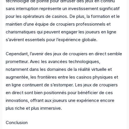
technologie de pointe pour diffuser des jeux en continu
sans interruption représente un investissement significatif
pour les opérateurs de casinos. De plus, la formation et le
maintien d’une équipe de croupiers professionnels et
charismatiques qui peuvent engager les joueurs en ligne
s’avèrent essentiels pour l’expérience globale.
Cependant, l’avenir des jeux de croupiers en direct semble
prometteur. Avec les avancées technologiques,
notamment dans les domaines de la réalité virtuelle et
augmentée, les frontières entre les casinos physiques et
en ligne continuent de s’estomper. Les jeux de croupiers
en direct sont bien positionnés pour bénéficier de ces
innovations, offrant aux joueurs une expérience encore
plus riche et plus immersive.
Conclusion