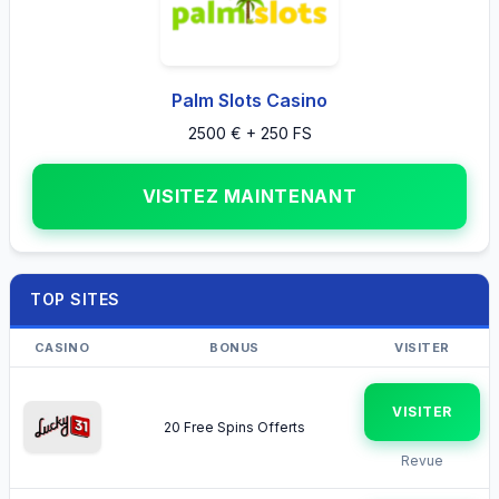
Palm Slots Casino
2500 € + 250 FS
VISITEZ MAINTENANT
TOP SITES
CASINO
BONUS
VISITER
VISITER
20 Free Spins Offerts
Revue