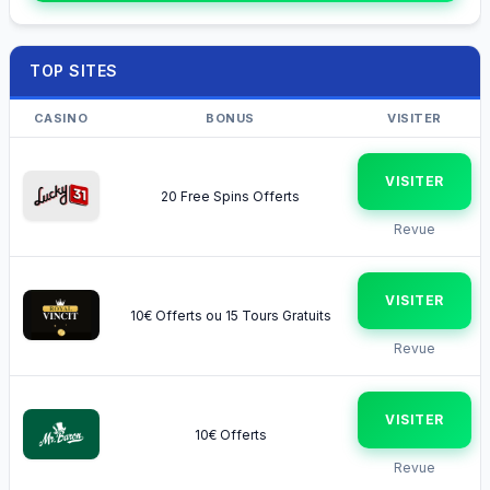
TOP SITES
CASINO
BONUS
VISITER
VISITER
20 Free Spins Offerts
Revue
VISITER
10€ Offerts ou 15 Tours Gratuits
Revue
VISITER
10€ Offerts
Revue