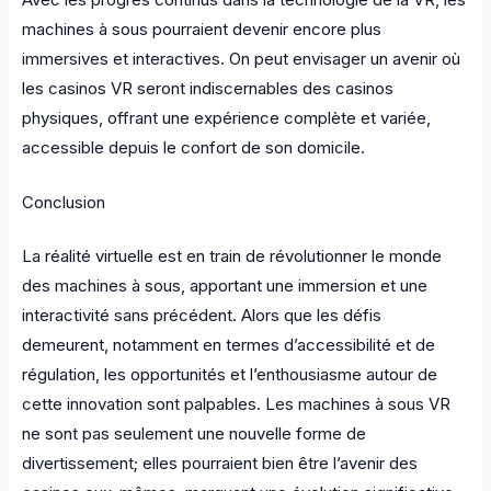
machines à sous pourraient devenir encore plus
immersives et interactives. On peut envisager un avenir où
les casinos VR seront indiscernables des casinos
physiques, offrant une expérience complète et variée,
accessible depuis le confort de son domicile.
Conclusion
La réalité virtuelle est en train de révolutionner le monde
des machines à sous, apportant une immersion et une
interactivité sans précédent. Alors que les défis
demeurent, notamment en termes d’accessibilité et de
régulation, les opportunités et l’enthousiasme autour de
cette innovation sont palpables. Les machines à sous VR
ne sont pas seulement une nouvelle forme de
divertissement; elles pourraient bien être l’avenir des