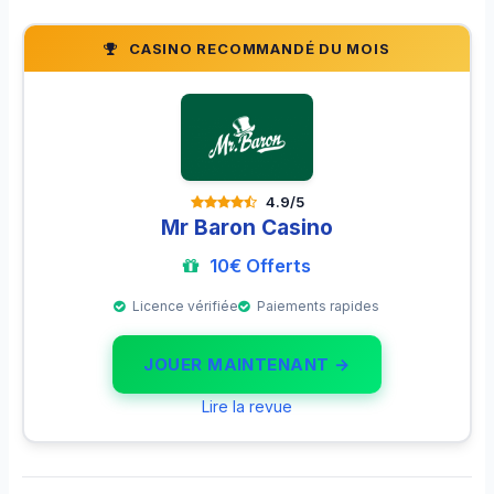
CASINO RECOMMANDÉ DU MOIS
4.9/5
Mr Baron Casino
10€ Offerts
Licence vérifiée
Paiements rapides
JOUER MAINTENANT →
Lire la revue