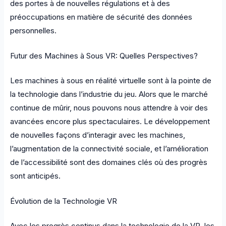
des portes à de nouvelles régulations et à des
préoccupations en matière de sécurité des données
personnelles.
Futur des Machines à Sous VR: Quelles Perspectives?
Les machines à sous en réalité virtuelle sont à la pointe de
la technologie dans l’industrie du jeu. Alors que le marché
continue de mûrir, nous pouvons nous attendre à voir des
avancées encore plus spectaculaires. Le développement
de nouvelles façons d’interagir avec les machines,
l’augmentation de la connectivité sociale, et l’amélioration
de l’accessibilité sont des domaines clés où des progrès
sont anticipés.
Évolution de la Technologie VR
Avec les progrès continus dans la technologie de la VR, les