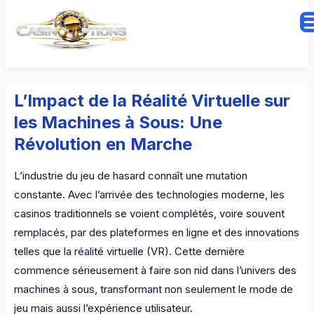
L’Impact de la Réalité Virtuelle sur
les Machines à Sous: Une
Révolution en Marche
L’industrie du jeu de hasard connaît une mutation
constante. Avec l’arrivée des technologies moderne, les
casinos traditionnels se voient complétés, voire souvent
remplacés, par des plateformes en ligne et des innovations
telles que la réalité virtuelle (VR). Cette dernière
commence sérieusement à faire son nid dans l’univers des
machines à sous, transformant non seulement le mode de
jeu mais aussi l’expérience utilisateur.