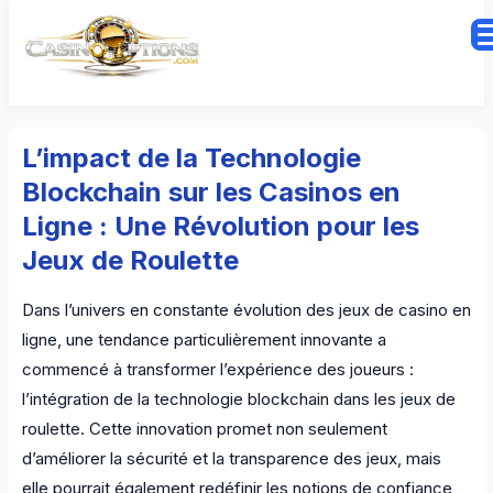
L’impact de la Technologie
Blockchain sur les Casinos en
Ligne : Une Révolution pour les
Jeux de Roulette
Dans l’univers en constante évolution des jeux de casino en
ligne, une tendance particulièrement innovante a
commencé à transformer l’expérience des joueurs :
l’intégration de la technologie blockchain dans les jeux de
roulette. Cette innovation promet non seulement
d’améliorer la sécurité et la transparence des jeux, mais
elle pourrait également redéfinir les notions de confiance