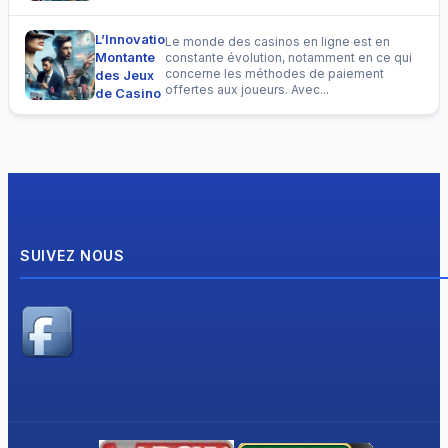
et le
en Direct :
Réalisme
Un Futur
L’Innovation
Le monde des casinos en ligne est en
Prometteur
Montante
constante évolution, notamment en ce qui
pour
concerne les méthodes de paiement
des Jeux
l’Interaction
offertes aux joueurs. Avec...
de Casino
et le
en Direct :
Réalisme
Un Futur
Prometteur
pour
l’Interaction
et le
Réalisme
SUIVEZ NOUS