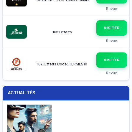
Revue
VISITER
10€ Offerts
Revue
VISITER
10€ Offerts Code: HERMES10
Revue
ACTUALITÉS