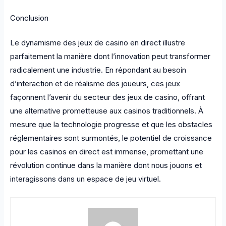
Conclusion
Le dynamisme des jeux de casino en direct illustre
parfaitement la manière dont l’innovation peut transformer
radicalement une industrie. En répondant au besoin
d’interaction et de réalisme des joueurs, ces jeux
façonnent l’avenir du secteur des jeux de casino, offrant
une alternative prometteuse aux casinos traditionnels. À
mesure que la technologie progresse et que les obstacles
réglementaires sont surmontés, le potentiel de croissance
pour les casinos en direct est immense, promettant une
révolution continue dans la manière dont nous jouons et
interagissons dans un espace de jeu virtuel.