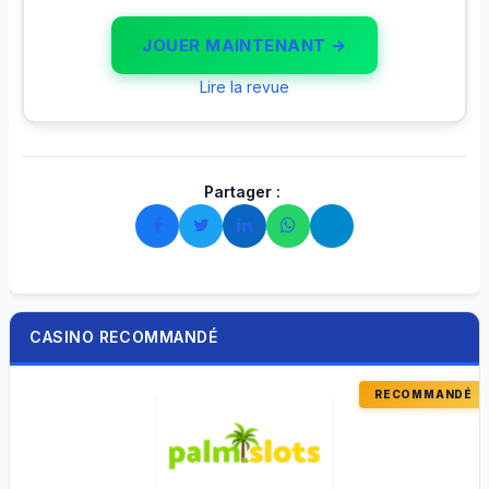
JOUER MAINTENANT →
Lire la revue
Partager :
CASINO RECOMMANDÉ