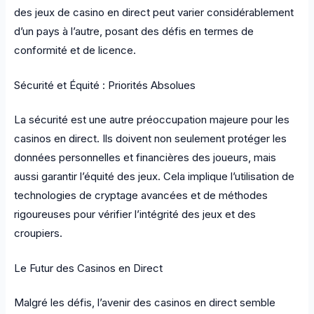
des jeux de casino en direct peut varier considérablement
d’un pays à l’autre, posant des défis en termes de
conformité et de licence.
Sécurité et Équité : Priorités Absolues
La sécurité est une autre préoccupation majeure pour les
casinos en direct. Ils doivent non seulement protéger les
données personnelles et financières des joueurs, mais
aussi garantir l’équité des jeux. Cela implique l’utilisation de
technologies de cryptage avancées et de méthodes
rigoureuses pour vérifier l’intégrité des jeux et des
croupiers.
Le Futur des Casinos en Direct
Malgré les défis, l’avenir des casinos en direct semble