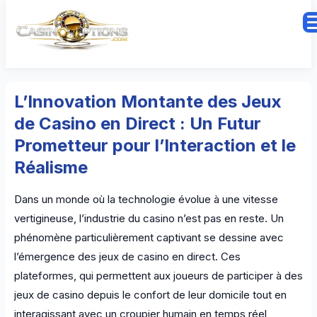
L’Innovation Montante des Jeux
de Casino en Direct : Un Futur
Prometteur pour l’Interaction et le
Réalisme
Dans un monde où la technologie évolue à une vitesse
vertigineuse, l’industrie du casino n’est pas en reste. Un
phénomène particulièrement captivant se dessine avec
l’émergence des jeux de casino en direct. Ces
plateformes, qui permettent aux joueurs de participer à des
jeux de casino depuis le confort de leur domicile tout en
interagissant avec un croupier humain en temps réel,