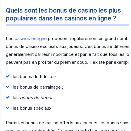
Quels sont les bonus de casino les plus
populaires dans les casinos en ligne ?
Les
casinos en ligne
proposent régulièrement un grand nombr
bonus de casino exclusifs aux joueurs. Ces bonus se différenc
généralement par leur importance et par le fait que tous les jo
peuvent pas en profiter du premier coup. Il existe par exemple
les bonus de fidélité ;
les bonus de parrainage ;
les
bonus de dépôt
;
les bonus spéciaux.
Parmi les bonus de casino offerts aux joueurs, les bonus sans
sont les plus recherchés. Ce bonus porte bien son nom, car