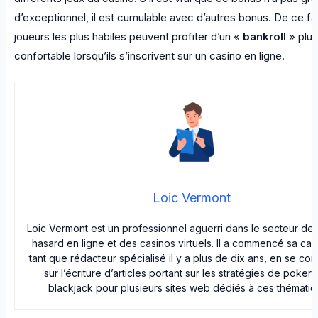
d’exceptionnel, il est cumulable avec d’autres bonus. De ce fai
joueurs les plus habiles peuvent profiter d’un «
bankroll
» plus
confortable lorsqu’ils s’inscrivent sur un casino en ligne.
Loic Vermont
Loic Vermont est un professionnel aguerri dans le secteur de
hasard en ligne et des casinos virtuels. Il a commencé sa car
tant que rédacteur spécialisé il y a plus de dix ans, en se con
sur l’écriture d’articles portant sur les stratégies de poker 
blackjack pour plusieurs sites web dédiés à ces thématiq