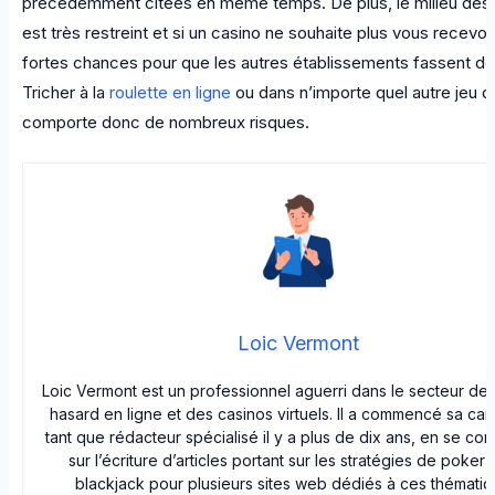
précédemment citées en même temps. De plus, le milieu des
est très restreint et si un casino ne souhaite plus vous recevoir,
fortes chances pour que les autres établissements fassent 
Tricher à la
roulette en ligne
ou dans n’importe quel autre jeu d
comporte donc de nombreux risques.
Loic Vermont
Loic Vermont est un professionnel aguerri dans le secteur de
hasard en ligne et des casinos virtuels. Il a commencé sa car
tant que rédacteur spécialisé il y a plus de dix ans, en se con
sur l’écriture d’articles portant sur les stratégies de poker 
blackjack pour plusieurs sites web dédiés à ces thématiq