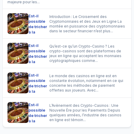
majeure pour les...
Est-il
Introduction : Le Croisement des
possible
Cryptomonnaies et des Jeux en Ligne La
montée en puissance des cryptomonnaies
de tricher
dans le secteur financier n’est plus...
à la
roulette ?
Est-il
Qu’est-ce qu’un Crypto-Casino ? Les
possible
crypto-casinos sont des plateformes de
jeux en ligne qui acceptent les monnaies
de tricher
cryptographiques comme...
à la
roulette ?
Est-il
Le monde des casinos en ligne est en
possible
constante évolution, notamment en ce qui
concerne les méthodes de paiement
de tricher
offertes aux joueurs. Avec...
à la
roulette ?
Est-il
L’Avènement des Crypto-Casinos : Une
possible
Nouvelle Ère pour les Paiements Depuis
quelques années, l’industrie des casinos
de tricher
en ligne est témoin...
à la
roulette ?