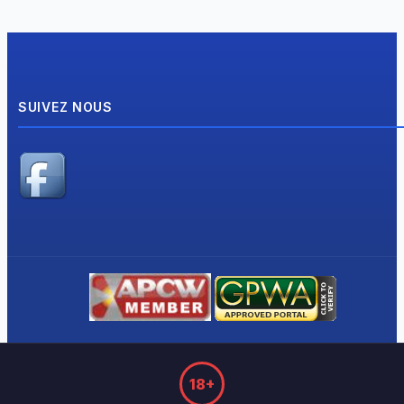
SUIVEZ NOUS
18+