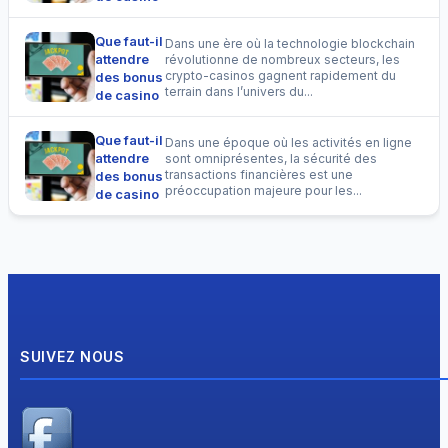
en ligne
offert par
Que faut-il
Dans une ère où la technologie blockchain
les
attendre
révolutionne de nombreux secteurs, les
établissements
crypto-casinos gagnent rapidement du
des bonus
de jeu ?
terrain dans l’univers du...
de casino
en ligne
offert par
Que faut-il
Dans une époque où les activités en ligne
les
attendre
sont omniprésentes, la sécurité des
établissements
transactions financières est une
des bonus
de jeu ?
préoccupation majeure pour les...
de casino
en ligne
offert par
les
établissements
de jeu ?
SUIVEZ NOUS