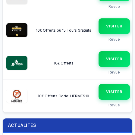
Revue
VISITER
10€ Offerts ou 15 Tours Gratuits
Revue
VISITER
10€ Offerts
Revue
VISITER
10€ Offerts Code: HERMES10
Revue
ACTUALITÉS