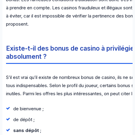
à prendre en compte. Les casinos frauduleux et illégaux sont 
à éviter, car il est impossible de vérifier la pertinence des bonu
proposent.
Existe-t-il des bonus de casino à privilégie
absolument ?
S’il est vrai qu’il existe de nombreux bonus de casino, ils ne s
tous indispensables. Selon le profil du joueur, certains bonus
inutiles. Parmi les offres les plus intéressantes, on peut citer l
de bienvenue ;
de dépôt ;
sans dépôt
;