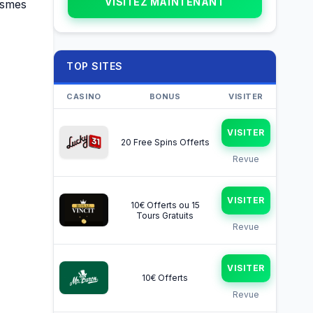
VISITEZ MAINTENANT
nismes
TOP SITES
CASINO
BONUS
VISITER
VISITER
20 Free Spins Offerts
Revue
VISITER
10€ Offerts ou 15
Tours Gratuits
Revue
VISITER
10€ Offerts
Revue