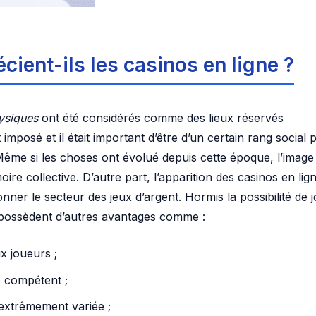
cient-ils les casinos en ligne ?
ysiques
ont été considérés comme des lieux réservés
t imposé et il était important d’être d’un certain rang social 
 Même si les choses ont évolué depuis cette époque, l’image
e collective. D’autre part, l’apparition des casinos en lign
nner le secteur des jeux d’argent. Hormis la possibilité de 
ne possèdent d’autres avantages comme :
x joueurs ;
e compétent ;
 extrêmement variée ;