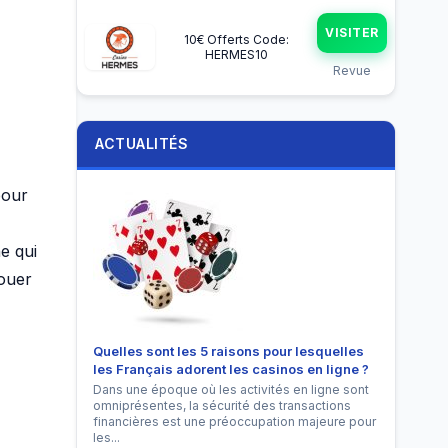
VISITER
10€ Offerts Code:
HERMES10
Revue
ACTUALITÉS
pour
e qui
jouer
Quelles sont les 5 raisons pour lesquelles
les Français adorent les casinos en ligne ?
Dans une époque où les activités en ligne sont
omniprésentes, la sécurité des transactions
financières est une préoccupation majeure pour
les...