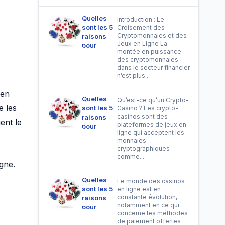
Quelles
Introduction : Le
sont les 5
Croisement des
Cryptomonnaies et des
raisons
Jeux en Ligne La
pour
montée en puissance
lesquelles
des cryptomonnaies
les
dans le secteur financier
Français
n’est plus...
adorent
les
 en
Quelles
casinos
Qu’est-ce qu’un Crypto-
e les
sont les 5
en ligne ?
Casino ? Les crypto-
casinos sont des
raisons
ent le
plateformes de jeux en
pour
ligne qui acceptent les
lesquelles
monnaies
les
cryptographiques
Français
comme...
adorent
igne.
les
Quelles
casinos
Le monde des casinos
sont les 5
en ligne ?
en ligne est en
constante évolution,
raisons
notamment en ce qui
pour
concerne les méthodes
lesquelles
de paiement offertes