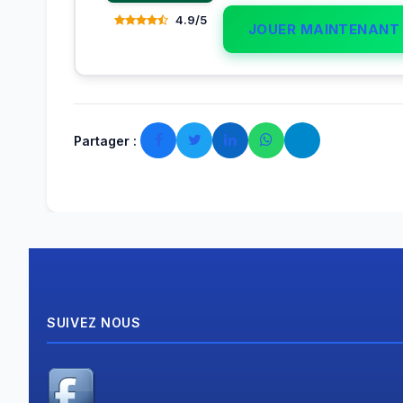
4.9/5
JOUER MAINTENANT
Partager :
SUIVEZ NOUS