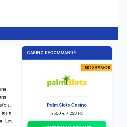
CASINO RECOMMANDÉ
une
ans
efois,
Palm Slots Casino
s
jeux
2500 € + 250 FS
r. Les