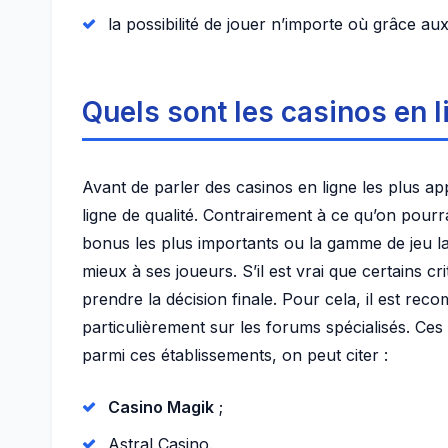
la possibilité de jouer n’importe où grâce au
Quels sont les casinos en l
Avant de parler des casinos en ligne les plus appr
ligne de qualité. Contrairement à ce qu’on pourra
bonus les plus importants ou la gamme de jeu la 
mieux à ses joueurs. S’il est vrai que certains cr
prendre la décision finale. Pour cela, il est re
particulièrement sur les forums spécialisés. Ces 
parmi ces établissements, on peut citer :
Casino Magik
;
Astral Casino.