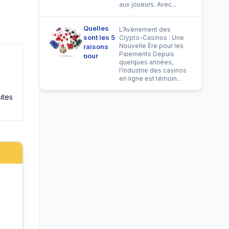
les
aux joueurs. Avec...
Français
adorent
les
Quelles
L’Avènement des
casinos
sont les 5
Crypto-Casinos : Une
en ligne ?
Nouvelle Ère pour les
raisons
Paiements Depuis
pour
quelques années,
lesquelles
l’industrie des casinos
les
en ligne est témoin...
Français
adorent
ites
les
casinos
en ligne ?