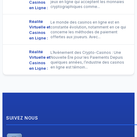
jeux en ligne qui acceptent les monnaies
Casinos
là ?
cryptographiques comme...
en Ligne :
L’Avenir
des Jeux
Réalité
Le monde des casinos en ligne est en
d’Argent
Virtuelle et
constante évolution, notamment en ce qui
est-il Déjà
concerne les méthodes de paiement
Casinos
là ?
offertes aux joueurs. Avec...
en Ligne :
L’Avenir
des Jeux
Réalité
L’Avènement des Crypto-Casinos : Une
d’Argent
Virtuelle et
Nouvelle Ère pour les Paiements Depuis
est-il Déjà
quelques années, l’industrie des casinos
Casinos
là ?
en ligne est témoin...
en Ligne :
L’Avenir
des Jeux
d’Argent
est-il Déjà
là ?
SUIVEZ NOUS