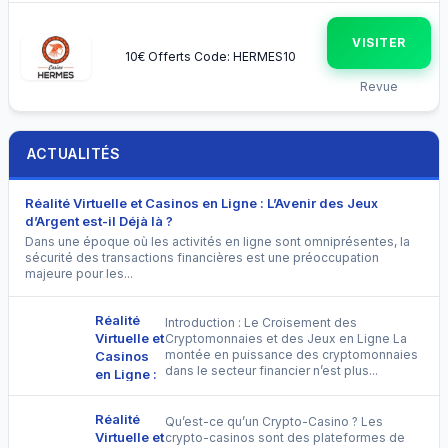
VISITER
10€ Offerts Code: HERMES10
Revue
ACTUALITÉS
Réalité Virtuelle et Casinos en Ligne : L’Avenir des Jeux
d’Argent est-il Déjà là ?
Dans une époque où les activités en ligne sont omniprésentes, la
sécurité des transactions financières est une préoccupation
majeure pour les...
Réalité
Introduction : Le Croisement des
Virtuelle et
Cryptomonnaies et des Jeux en Ligne La
montée en puissance des cryptomonnaies
Casinos
dans le secteur financier n’est plus...
en Ligne :
L’Avenir
des Jeux
Réalité
Qu’est-ce qu’un Crypto-Casino ? Les
d’Argent
Virtuelle et
crypto-casinos sont des plateformes de
est-il Déjà