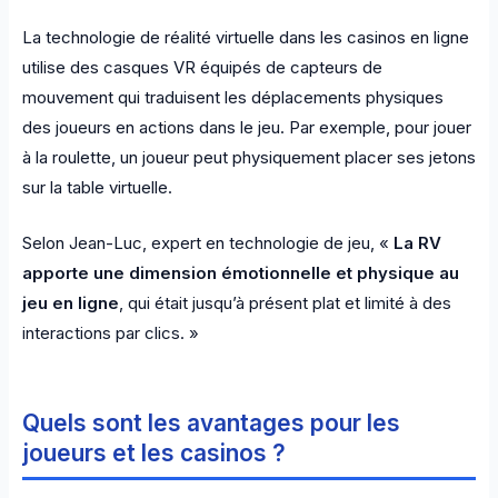
La technologie de réalité virtuelle dans les casinos en ligne
utilise des casques VR équipés de capteurs de
mouvement qui traduisent les déplacements physiques
des joueurs en actions dans le jeu. Par exemple, pour jouer
à la roulette, un joueur peut physiquement placer ses jetons
sur la table virtuelle.
Selon Jean-Luc, expert en technologie de jeu, «
La RV
apporte une dimension émotionnelle et physique au
jeu en ligne
, qui était jusqu’à présent plat et limité à des
interactions par clics. »
Quels sont les avantages pour les
joueurs et les casinos ?