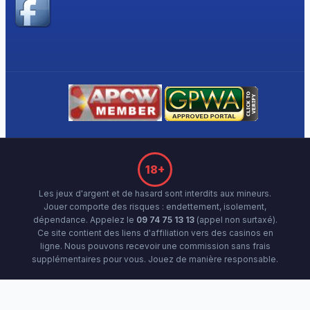
18+
Les jeux d'argent et de hasard sont interdits aux mineurs.
Jouer comporte des risques : endettement, isolement,
dépendance. Appelez le
09 74 75 13 13
(appel non surtaxé).
Ce site contient des liens d'affiliation vers des casinos en
ligne. Nous pouvons recevoir une commission sans frais
supplémentaires pour vous. Jouez de manière responsable.