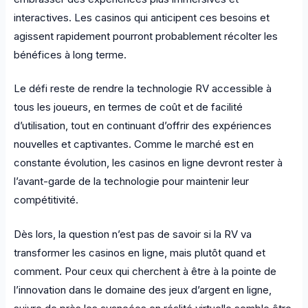
interactives. Les casinos qui anticipent ces besoins et
agissent rapidement pourront probablement récolter les
bénéfices à long terme.
Le défi reste de rendre la technologie RV accessible à
tous les joueurs, en termes de coût et de facilité
d’utilisation, tout en continuant d’offrir des expériences
nouvelles et captivantes. Comme le marché est en
constante évolution, les casinos en ligne devront rester à
l’avant-garde de la technologie pour maintenir leur
compétitivité.
Dès lors, la question n’est pas de savoir si la RV va
transformer les casinos en ligne, mais plutôt quand et
comment. Pour ceux qui cherchent à être à la pointe de
l’innovation dans le domaine des jeux d’argent en ligne,