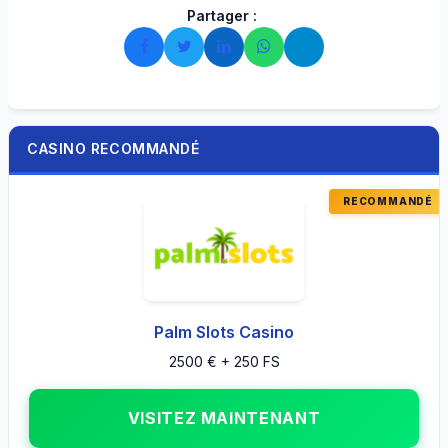
Partager :
CASINO RECOMMANDÉ
Palm Slots Casino
2500 € + 250 FS
VISITEZ MAINTENANT