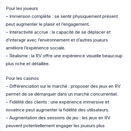
Pour les joueurs
– Immersion complète : se sentir physiquement présent
peut augmenter le plaisir et l’engagement.
– Interactivité accrue : la capacité de se déplacer et
d’interagir avec l’environnement et d’autres joueurs
améliore l’expérience sociale.
– Réalisme : la RV offre une expérience visuelle beaucoup
plus riche et détaillée.
Pour les casinos
– Différenciation sur le marché : proposer des jeux en RV
permet de se démarquer dans un marché concurrentiel.
– Fidélité des clients : une expérience immersive et
novatrice peut augmenter la fidélité des utilisateurs.
– Augmentation des sessions de jeu : les jeux en RV
peuvent potentiellement engager les joueurs plus