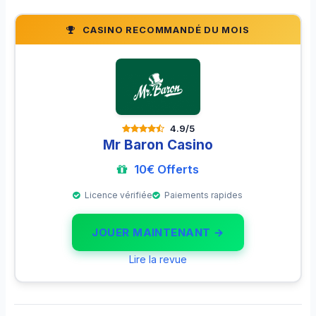
CASINO RECOMMANDÉ DU MOIS
4.9/5
Mr Baron Casino
10€ Offerts
Licence vérifiée
Paiements rapides
JOUER MAINTENANT →
Lire la revue