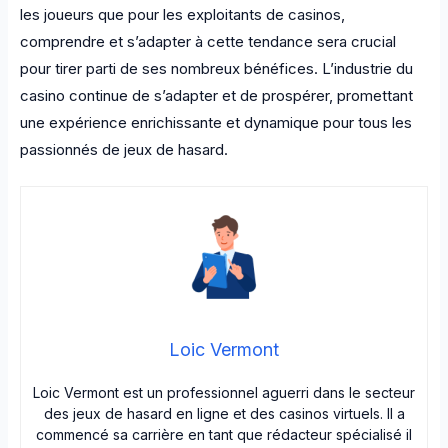
les joueurs que pour les exploitants de casinos,
comprendre et s’adapter à cette tendance sera crucial
pour tirer parti de ses nombreux bénéfices. L’industrie du
casino continue de s’adapter et de prospérer, promettant
une expérience enrichissante et dynamique pour tous les
passionnés de jeux de hasard.
Loic Vermont
Loic Vermont est un professionnel aguerri dans le secteur
des jeux de hasard en ligne et des casinos virtuels. Il a
commencé sa carrière en tant que rédacteur spécialisé il