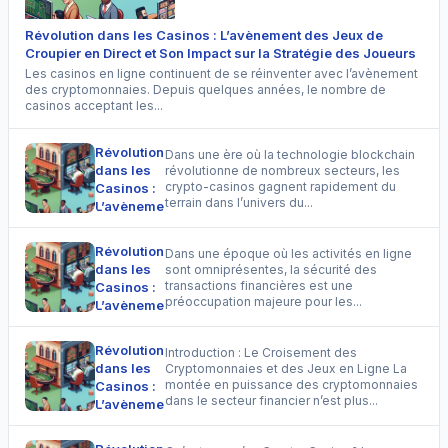
Révolution dans les Casinos : L’avènement des Jeux de
Croupier en Direct et Son Impact sur la Stratégie des Joueurs
Les casinos en ligne continuent de se réinventer avec l’avènement
des cryptomonnaies. Depuis quelques années, le nombre de
casinos acceptant les...
Révolution
Dans une ère où la technologie blockchain
dans les
révolutionne de nombreux secteurs, les
crypto-casinos gagnent rapidement du
Casinos :
terrain dans l’univers du...
L’avènement
des Jeux
de
Révolution
Dans une époque où les activités en ligne
Croupier
dans les
sont omniprésentes, la sécurité des
en Direct
transactions financières est une
Casinos :
et Son
préoccupation majeure pour les...
L’avènement
Impact sur
des Jeux
la
de
Stratégie
Révolution
Introduction : Le Croisement des
Croupier
des
dans les
Cryptomonnaies et des Jeux en Ligne La
en Direct
montée en puissance des cryptomonnaies
Joueurs
Casinos :
et Son
dans le secteur financier n’est plus...
L’avènement
Impact sur
des Jeux
la
de