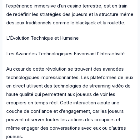
l’expérience immersive d’un casino terrestre, est en train
de redéfinir les stratégies des joueurs et la structure même
des jeux traditionnels comme le blackjack et la roulette.
L’Évolution Technique et Humaine
Les Avancées Technologiques Favorisant l’Interactivité
Au cœur de cette révolution se trouvent des avancées
technologiques impressionnantes. Les plateformes de jeux
en direct utilisent des technologies de streaming vidéo de
haute qualité qui permettent aux joueurs de voir les
croupiers en temps réel. Cette interaction ajoute une
couche de confiance et d’engagement, car les joueurs
peuvent observer toutes les actions des croupiers et
même engager des conversations avec eux ou d’autres
joueurs.