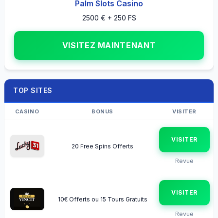
Palm Slots Casino
2500 € + 250 FS
VISITEZ MAINTENANT
TOP SITES
CASINO
BONUS
VISITER
VISITER
20 Free Spins Offerts
Revue
VISITER
10€ Offerts ou 15 Tours Gratuits
Revue