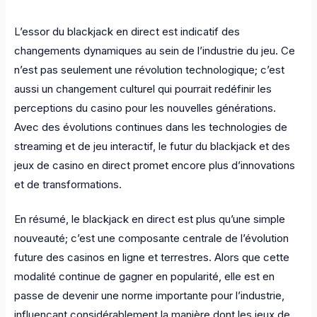
L’essor du blackjack en direct est indicatif des
changements dynamiques au sein de l’industrie du jeu. Ce
n’est pas seulement une révolution technologique; c’est
aussi un changement culturel qui pourrait redéfinir les
perceptions du casino pour les nouvelles générations.
Avec des évolutions continues dans les technologies de
streaming et de jeu interactif, le futur du blackjack et des
jeux de casino en direct promet encore plus d’innovations
et de transformations.
En résumé, le blackjack en direct est plus qu’une simple
nouveauté; c’est une composante centrale de l’évolution
future des casinos en ligne et terrestres. Alors que cette
modalité continue de gagner en popularité, elle est en
passe de devenir une norme importante pour l’industrie,
influençant considérablement la manière dont les jeux de