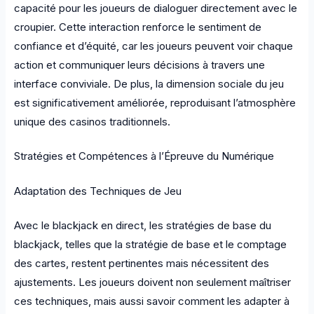
capacité pour les joueurs de dialoguer directement avec le
croupier. Cette interaction renforce le sentiment de
confiance et d’équité, car les joueurs peuvent voir chaque
action et communiquer leurs décisions à travers une
interface conviviale. De plus, la dimension sociale du jeu
est significativement améliorée, reproduisant l’atmosphère
unique des casinos traditionnels.
Stratégies et Compétences à l’Épreuve du Numérique
Adaptation des Techniques de Jeu
Avec le blackjack en direct, les stratégies de base du
blackjack, telles que la stratégie de base et le comptage
des cartes, restent pertinentes mais nécessitent des
ajustements. Les joueurs doivent non seulement maîtriser
ces techniques, mais aussi savoir comment les adapter à