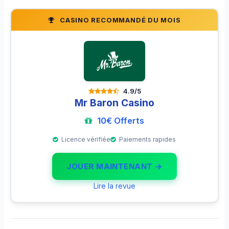
CASINO RECOMMANDÉ DU MOIS
4.9/5
Mr Baron Casino
10€ Offerts
Licence vérifiée
Paiements rapides
JOUER MAINTENANT →
Lire la revue