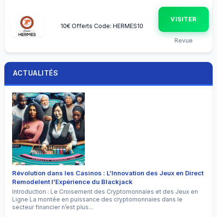
VISITER
10€ Offerts Code: HERMES10
Revue
ACTUALITÉS
Révolution dans les Casinos : L’Innovation des Jeux en Direct
Remodelent l’Expérience du Blackjack
Introduction : Le Croisement des Cryptomonnaies et des Jeux en
Ligne La montée en puissance des cryptomonnaies dans le
secteur financier n’est plus...