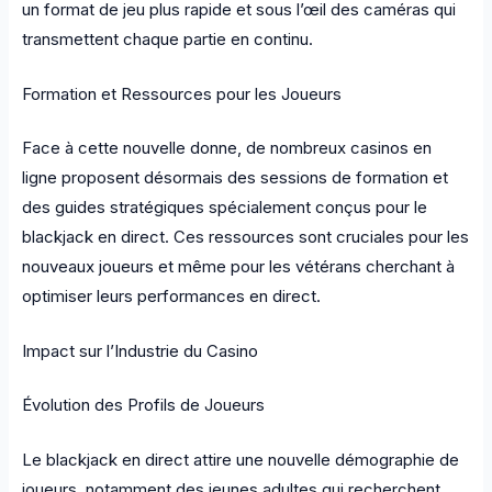
un format de jeu plus rapide et sous l’œil des caméras qui
transmettent chaque partie en continu.
Formation et Ressources pour les Joueurs
Face à cette nouvelle donne, de nombreux casinos en
ligne proposent désormais des sessions de formation et
des guides stratégiques spécialement conçus pour le
blackjack en direct. Ces ressources sont cruciales pour les
nouveaux joueurs et même pour les vétérans cherchant à
optimiser leurs performances en direct.
Impact sur l’Industrie du Casino
Évolution des Profils de Joueurs
Le blackjack en direct attire une nouvelle démographie de
joueurs, notamment des jeunes adultes qui recherchent