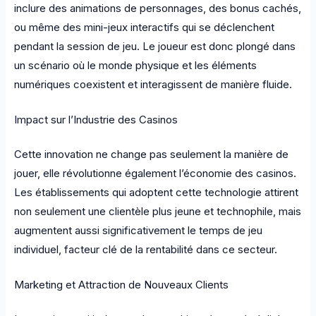
inclure des animations de personnages, des bonus cachés,
ou même des mini-jeux interactifs qui se déclenchent
pendant la session de jeu. Le joueur est donc plongé dans
un scénario où le monde physique et les éléments
numériques coexistent et interagissent de manière fluide.
Impact sur l’Industrie des Casinos
Cette innovation ne change pas seulement la manière de
jouer, elle révolutionne également l’économie des casinos.
Les établissements qui adoptent cette technologie attirent
non seulement une clientèle plus jeune et technophile, mais
augmentent aussi significativement le temps de jeu
individuel, facteur clé de la rentabilité dans ce secteur.
Marketing et Attraction de Nouveaux Clients