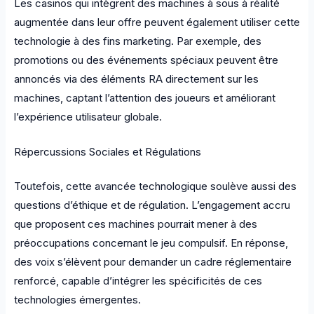
Les casinos qui intègrent des machines à sous à réalité
augmentée dans leur offre peuvent également utiliser cette
technologie à des fins marketing. Par exemple, des
promotions ou des événements spéciaux peuvent être
annoncés via des éléments RA directement sur les
machines, captant l’attention des joueurs et améliorant
l’expérience utilisateur globale.
Répercussions Sociales et Régulations
Toutefois, cette avancée technologique soulève aussi des
questions d’éthique et de régulation. L’engagement accru
que proposent ces machines pourrait mener à des
préoccupations concernant le jeu compulsif. En réponse,
des voix s’élèvent pour demander un cadre réglementaire
renforcé, capable d’intégrer les spécificités de ces
technologies émergentes.