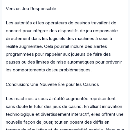
Vers un Jeu Responsable
Les autorités et les opérateurs de casinos travaillent de
concert pour intégrer des dispositifs de jeu responsable
directement dans les logiciels des machines à sous à
réalité augmentée. Cela pourrait inclure des alertes
programmées pour rappeler aux joueurs de faire des
pauses ou des limites de mise automatiques pour prévenir
les comportements de jeu problématiques.
Conclusion: Une Nouvelle Ère pour les Casinos
Les machines à sous à réalité augmentée représentent
sans doute le futur des jeux de casino. En alliant innovation
technologique et divertissement interactif, elles offrent une
nouvelle façon de jouer, tout en posant des défis en
termes de régulation et de responsabilité sociale. Alors que