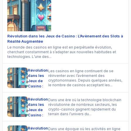
Révolution dans les Jeux de Casino : L’Avènement des Slots à
Réalité Augmentée
Le monde des casinos en ligne est en perpétuelle évolution,
cherchant constamment à s’adapter aux nouvelles habitudes et
technologies. L’une des...
Révolution
Les casinos en ligne continuent de se
dans les
réinventer avec l’avènement des
cryptomonnaies. Depuis quelques années,
Jeux de
le nombre de casinos acceptant les...
Casino :
L’Avènement
des Slots
Révolution
Dans une ère où la technologie blockchain
à Réalité
dans les
révolutionne de nombreux secteurs, les
Augmentée
crypto-casinos gagnent rapidement du
Jeux de
terrain dans l’univers du...
Casino :
L’Avènement
des Slots
Révolution
Dans une époque où les activités en ligne
à Réalité