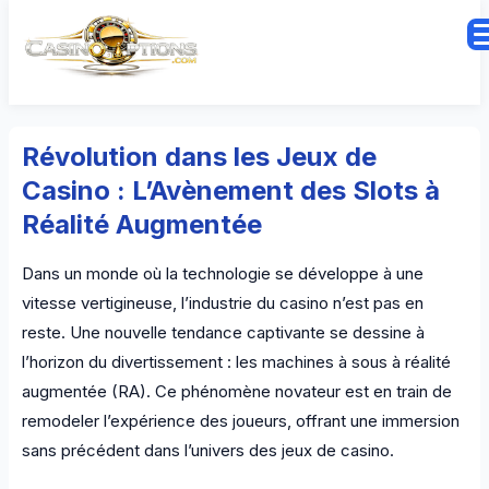
Révolution dans les Jeux de
Casino : L’Avènement des Slots à
Réalité Augmentée
Dans un monde où la technologie se développe à une
vitesse vertigineuse, l’industrie du casino n’est pas en
reste. Une nouvelle tendance captivante se dessine à
l’horizon du divertissement : les machines à sous à réalité
augmentée (RA). Ce phénomène novateur est en train de
remodeler l’expérience des joueurs, offrant une immersion
sans précédent dans l’univers des jeux de casino.