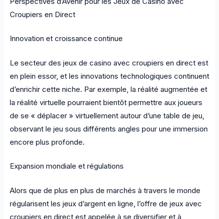
Perspectives d’Avenir pour les Jeux de Casino avec
Croupiers en Direct
Innovation et croissance continue
Le secteur des jeux de casino avec croupiers en direct est
en plein essor, et les innovations technologiques continuent
d’enrichir cette niche. Par exemple, la réalité augmentée et
la réalité virtuelle pourraient bientôt permettre aux joueurs
de se « déplacer » virtuellement autour d’une table de jeu,
observant le jeu sous différents angles pour une immersion
encore plus profonde.
Expansion mondiale et régulations
Alors que de plus en plus de marchés à travers le monde
régularisent les jeux d’argent en ligne, l’offre de jeux avec
croupiers en direct est appelée à se diversifier et à