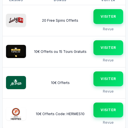
VISITER
20 Free Spins Offerts
Revue
VISITER
10€ Offerts ou 15 Tours Gratuits
Revue
VISITER
10€ Offerts
Revue
VISITER
10€ Offerts Code: HERMES10
Revue