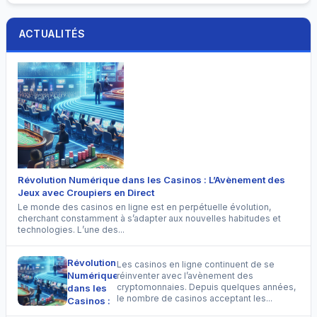
ACTUALITÉS
Révolution Numérique dans les Casinos : L’Avènement des
Jeux avec Croupiers en Direct
Le monde des casinos en ligne est en perpétuelle évolution,
cherchant constamment à s’adapter aux nouvelles habitudes et
technologies. L’une des...
Révolution
Les casinos en ligne continuent de se
Numérique
réinventer avec l’avènement des
cryptomonnaies. Depuis quelques années,
dans les
le nombre de casinos acceptant les...
Casinos :
L’Avènement