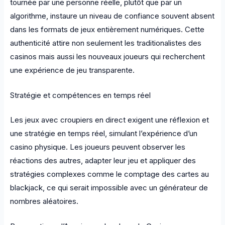
tournée par une personne réelle, plutôt que par un
algorithme, instaure un niveau de confiance souvent absent
dans les formats de jeux entièrement numériques. Cette
authenticité attire non seulement les traditionalistes des
casinos mais aussi les nouveaux joueurs qui recherchent
une expérience de jeu transparente.
Stratégie et compétences en temps réel
Les jeux avec croupiers en direct exigent une réflexion et
une stratégie en temps réel, simulant l’expérience d’un
casino physique. Les joueurs peuvent observer les
réactions des autres, adapter leur jeu et appliquer des
stratégies complexes comme le comptage des cartes au
blackjack, ce qui serait impossible avec un générateur de
nombres aléatoires.