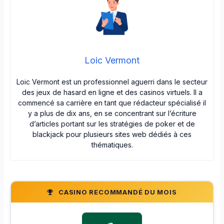
Loic Vermont
Loic Vermont est un professionnel aguerri dans le secteur
des jeux de hasard en ligne et des casinos virtuels. Il a
commencé sa carrière en tant que rédacteur spécialisé il
y a plus de dix ans, en se concentrant sur l’écriture
d’articles portant sur les stratégies de poker et de
blackjack pour plusieurs sites web dédiés à ces
thématiques.
CASINO RECOMMANDÉ DU MOIS