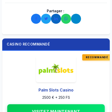
Partager :
CASINO RECOMMANDÉ
Palm Slots Casino
2500 € + 250 FS
VISITEZ MAINTENANT