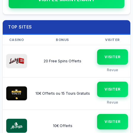
TOP SITES
CASINO
BONUS
VISITER
VISITER
20 Free Spins Offerts
Revue
VISITER
10€ Offerts ou 15 Tours Gratuits
Revue
VISITER
10€ Offerts