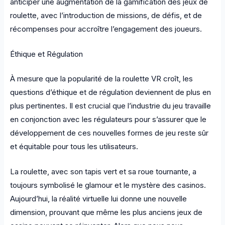
anticiper une augmentation de la gamification des jeux de
roulette, avec l’introduction de missions, de défis, et de
récompenses pour accroître l’engagement des joueurs.
Éthique et Régulation
À mesure que la popularité de la roulette VR croît, les
questions d’éthique et de régulation deviennent de plus en
plus pertinentes. Il est crucial que l’industrie du jeu travaille
en conjonction avec les régulateurs pour s’assurer que le
développement de ces nouvelles formes de jeu reste sûr
et équitable pour tous les utilisateurs.
La roulette, avec son tapis vert et sa roue tournante, a
toujours symbolisé le glamour et le mystère des casinos.
Aujourd’hui, la réalité virtuelle lui donne une nouvelle
dimension, prouvant que même les plus anciens jeux de