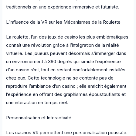
traditionnels en une expérience immersive et futuriste.
L’influence de la VR sur les Mécanismes de la Roulette
La roulette, l’un des jeux de casino les plus emblématiques,
connaît une révolution grâce à l’intégration de la réalité
virtuelle. Les joueurs peuvent désormais s’immerger dans
un environnement à 360 degrés qui simule l’expérience
d’un casino réel, tout en restant confortablement installés
chez eux. Cette technologie ne se contente pas de
reproduire l’ambiance d’un casino ; elle enrichit également
l’expérience en offrant des graphismes époustouflants et
une interaction en temps réel.
Personnalisation et Interactivité
Les casinos VR permettent une personnalisation poussée.