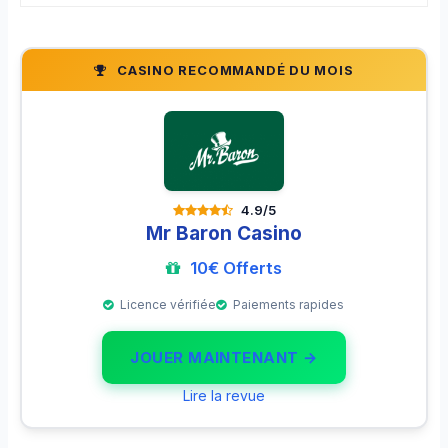
CASINO RECOMMANDÉ DU MOIS
4.9/5
Mr Baron Casino
10€ Offerts
Licence vérifiée
Paiements rapides
JOUER MAINTENANT →
Lire la revue