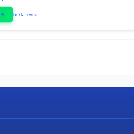
 →
Lire la revue