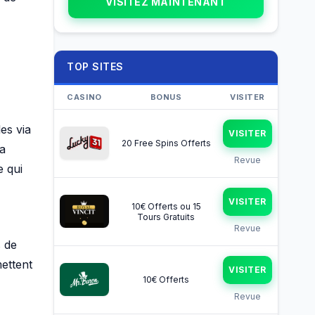
VISITEZ MAINTENANT
TOP SITES
CASINO
BONUS
VISITER
es via
VISITER
20 Free Spins Offerts
la
Revue
e qui
VISITER
10€ Offerts ou 15
Tours Gratuits
Revue
s de
ettent
VISITER
10€ Offerts
Revue