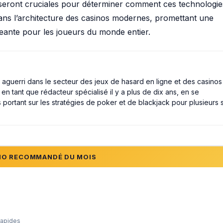
 seront cruciales pour déterminer comment ces technologie
ans l’architecture des casinos modernes, promettant une
eante pour les joueurs du monde entier.
 aguerri dans le secteur des jeux de hasard en ligne et des casinos
 en tant que rédacteur spécialisé il y a plus de dix ans, en se
es portant sur les stratégies de poker et de blackjack pour plusieurs s
NO RECOMMANDÉ DU MOIS
rapides