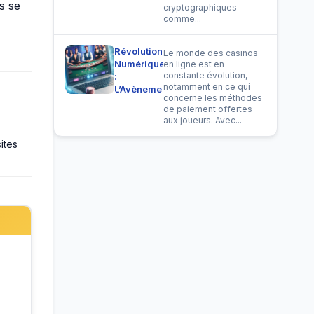
de
s se
cryptographiques
Croupier
comme...
en Direct
Transforme
Révolution
les
Le monde des casinos
Numérique
Casinos
en ligne est en
constante évolution,
:
en Ligne
notamment en ce qui
L’Avènement
concerne les méthodes
des Jeux
de paiement offertes
de
aux joueurs. Avec...
Croupier
en Direct
ites
Transforme
les
Casinos
en Ligne