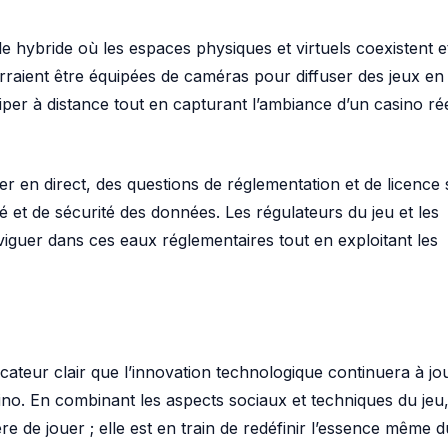
e hybride où les espaces physiques et virtuels coexistent e
urraient être équipées de caméras pour diffuser des jeux en
iper à distance tout en capturant l’ambiance d’un casino rée
er en direct, des questions de réglementation et de licence 
et de sécurité des données. Les régulateurs du jeu et les
iguer dans ces eaux réglementaires tout en exploitant les
dicateur clair que l’innovation technologique continuera à j
asino. En combinant les aspects sociaux et techniques du jeu,
e de jouer ; elle est en train de redéfinir l’essence même d