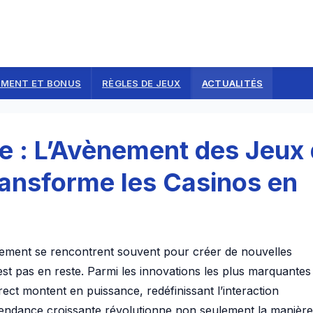
SEMENT ET BONUS
RÈGLES DE JEUX
ACTUALITÉS
e : L’Avènement des Jeux
ransforme les Casinos en
ssement se rencontrent souvent pour créer de nouvelles
’est pas en reste. Parmi les innovations les plus marquantes
rect montent en puissance, redéfinissant l’interaction
te tendance croissante révolutionne non seulement la manièr