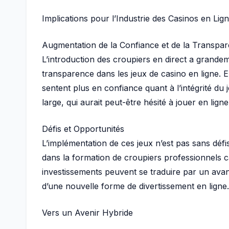
Implications pour l’Industrie des Casinos en Lig
Augmentation de la Confiance et de la Transpa
L’introduction des croupiers en direct a grandem
transparence dans les jeux de casino en ligne. E
sentent plus en confiance quant à l’intégrité du j
large, qui aurait peut-être hésité à jouer en lign
Défis et Opportunités
L’implémentation de ces jeux n’est pas sans défi
dans la formation de croupiers professionnels c
investissements peuvent se traduire par un avanta
d’une nouvelle forme de divertissement en ligne.
Vers un Avenir Hybride