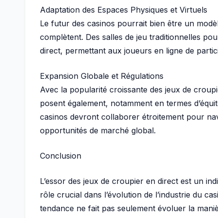
Adaptation des Espaces Physiques et Virtuels
Le futur des casinos pourrait bien être un modèl
complètent. Des salles de jeu traditionnelles po
direct, permettant aux joueurs en ligne de partic
Expansion Globale et Régulations
Avec la popularité croissante des jeux de croupi
posent également, notamment en termes d’équité 
casinos devront collaborer étroitement pour nav
opportunités de marché global.
Conclusion
L’essor des jeux de croupier en direct est un in
rôle crucial dans l’évolution de l’industrie du c
tendance ne fait pas seulement évoluer la manièr