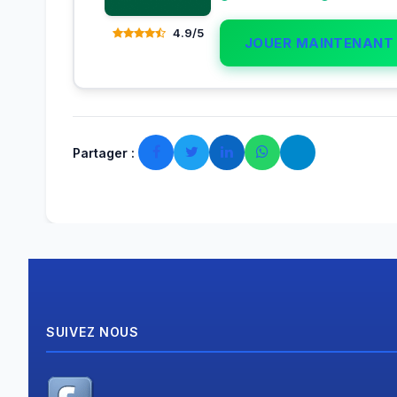
4.9/5
JOUER MAINTENANT
Partager :
SUIVEZ NOUS