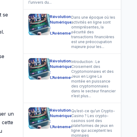
l’univers du...
t se
Révolution
Dans une époque où les
Numérique
activités en ligne sont
omniprésentes, la
:
l.
sécurité des
L’Avènement
transactions financières
des Jeux
est une préoccupation
de
majeure pour les...
Croupier
en Direct
se
Transforme
Révolution
Introduction : Le
les
Numérique
Croisement des
Casinos
Cryptomonnaies et des
:
Jeux en Ligne La
en Ligne
L’Avènement
montée en puissance
des Jeux
des cryptomonnaies
de
dans le secteur financier
Croupier
n’est plus...
en Direct
Transforme
Révolution
les
Qu’est-ce qu’un Crypto-
ouer un
Numérique
Casinos
Casino ? Les crypto-
casinos sont des
:
en Ligne
 cette
plateformes de jeux en
L’Avènement
u
ligne qui acceptent les
des Jeux
monnaies