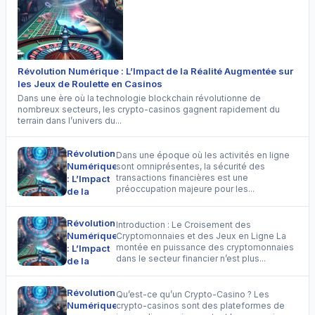
Révolution Numérique : L’Impact de la Réalité Augmentée sur
les Jeux de Roulette en Casinos
Dans une ère où la technologie blockchain révolutionne de
nombreux secteurs, les crypto-casinos gagnent rapidement du
terrain dans l’univers du...
Révolution
Dans une époque où les activités en ligne
Numérique
sont omniprésentes, la sécurité des
transactions financières est une
: L’Impact
préoccupation majeure pour les...
de la
Réalité
Augmentée
Révolution
Introduction : Le Croisement des
sur les
Numérique
Cryptomonnaies et des Jeux en Ligne La
Jeux de
montée en puissance des cryptomonnaies
: L’Impact
Roulette
dans le secteur financier n’est plus...
de la
en
Réalité
Casinos
Augmentée
Révolution
Qu’est-ce qu’un Crypto-Casino ? Les
sur les
Numérique
crypto-casinos sont des plateformes de
Jeux de