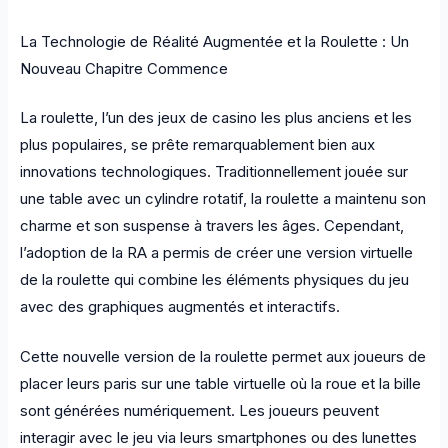
La Technologie de Réalité Augmentée et la Roulette : Un
Nouveau Chapitre Commence
La roulette, l’un des jeux de casino les plus anciens et les
plus populaires, se prête remarquablement bien aux
innovations technologiques. Traditionnellement jouée sur
une table avec un cylindre rotatif, la roulette a maintenu son
charme et son suspense à travers les âges. Cependant,
l’adoption de la RA a permis de créer une version virtuelle
de la roulette qui combine les éléments physiques du jeu
avec des graphiques augmentés et interactifs.
Cette nouvelle version de la roulette permet aux joueurs de
placer leurs paris sur une table virtuelle où la roue et la bille
sont générées numériquement. Les joueurs peuvent
interagir avec le jeu via leurs smartphones ou des lunettes