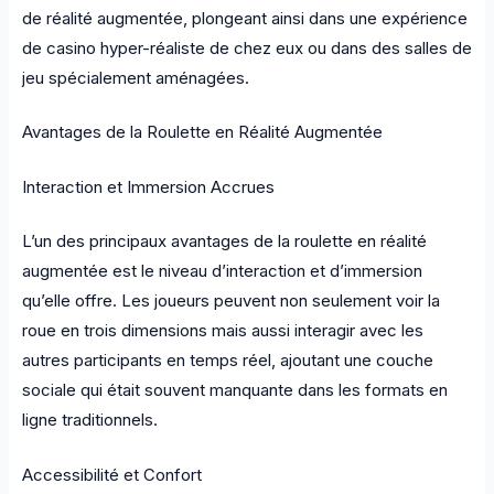
de réalité augmentée, plongeant ainsi dans une expérience
de casino hyper-réaliste de chez eux ou dans des salles de
jeu spécialement aménagées.
Avantages de la Roulette en Réalité Augmentée
Interaction et Immersion Accrues
L’un des principaux avantages de la roulette en réalité
augmentée est le niveau d’interaction et d’immersion
qu’elle offre. Les joueurs peuvent non seulement voir la
roue en trois dimensions mais aussi interagir avec les
autres participants en temps réel, ajoutant une couche
sociale qui était souvent manquante dans les formats en
ligne traditionnels.
Accessibilité et Confort