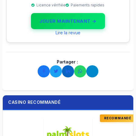
Licence vérifiée
Paiements rapides
JOUER MAINTENANT →
Lire la revue
Partager :
CASINO RECOMMANDÉ