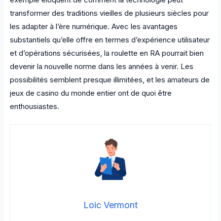
transformer des traditions vieilles de plusieurs siècles pour
les adapter à l’ère numérique. Avec les avantages
substantiels qu’elle offre en termes d’expérience utilisateur
et d’opérations sécurisées, la roulette en RA pourrait bien
devenir la nouvelle norme dans les années à venir. Les
possibilités semblent presque illimitées, et les amateurs de
jeux de casino du monde entier ont de quoi être
enthousiastes.
Loic Vermont