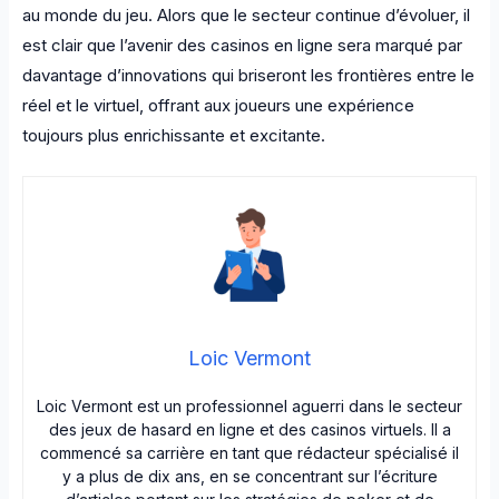
au monde du jeu. Alors que le secteur continue d’évoluer, il
est clair que l’avenir des casinos en ligne sera marqué par
davantage d’innovations qui briseront les frontières entre le
réel et le virtuel, offrant aux joueurs une expérience
toujours plus enrichissante et excitante.
Loic Vermont
Loic Vermont est un professionnel aguerri dans le secteur
des jeux de hasard en ligne et des casinos virtuels. Il a
commencé sa carrière en tant que rédacteur spécialisé il
y a plus de dix ans, en se concentrant sur l’écriture