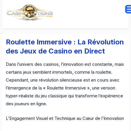
Roulette Immersive : La Révolution
des Jeux de Casino en Direct
Dans l’univers des casinos, l’innovation est constante, mais
certains jeux semblent immortels, comme la roulette.
Cependant, une révolution silencieuse est en cours avec
l’émergence de la « Roulette Immersive », une version
hyper-réaliste du jeu classique qui transforme l’expérience
des joueurs en ligne.
L’Engagement Visuel et Technique au Cœur de l’Innovation