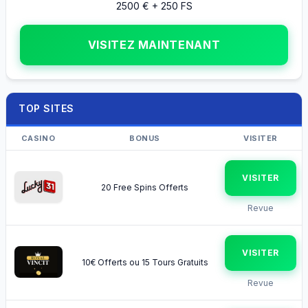
2500 € + 250 FS
VISITEZ MAINTENANT
TOP SITES
CASINO
BONUS
VISITER
VISITER
20 Free Spins Offerts
Revue
VISITER
10€ Offerts ou 15 Tours Gratuits
Revue