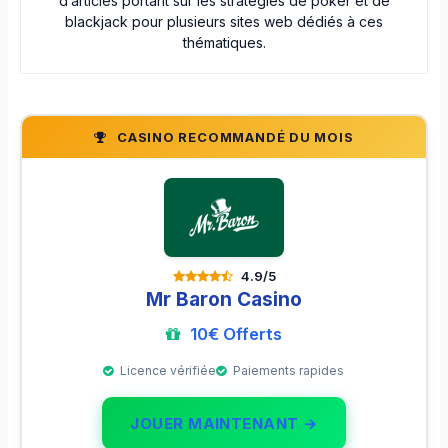
d’articles portant sur les stratégies de poker et de
blackjack pour plusieurs sites web dédiés à ces
thématiques.
CASINO RECOMMANDÉ DU MOIS
4.9/5
Mr Baron Casino
10€ Offerts
Licence vérifiée
Paiements rapides
JOUER MAINTENANT →