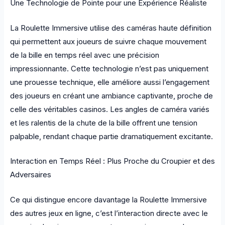
Une Technologie de Pointe pour une Expérience Réaliste
La Roulette Immersive utilise des caméras haute définition
qui permettent aux joueurs de suivre chaque mouvement
de la bille en temps réel avec une précision
impressionnante. Cette technologie n’est pas uniquement
une prouesse technique, elle améliore aussi l’engagement
des joueurs en créant une ambiance captivante, proche de
celle des véritables casinos. Les angles de caméra variés
et les ralentis de la chute de la bille offrent une tension
palpable, rendant chaque partie dramatiquement excitante.
Interaction en Temps Réel : Plus Proche du Croupier et des
Adversaires
Ce qui distingue encore davantage la Roulette Immersive
des autres jeux en ligne, c’est l’interaction directe avec le