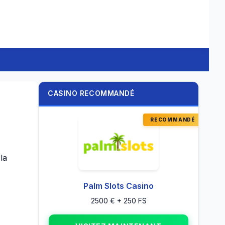
CASINO RECOMMANDÉ
la
Palm Slots Casino
2500 € + 250 FS