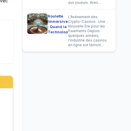
avec
le Charme
aux joueurs. Avec...
du Casino
Roulette
L’Avènement des
Immersive
Crypto-Casinos : Une
Nouvelle Ère pour les
: Quand la
Paiements Depuis
Technologie
quelques années,
Rencontre
l’industrie des casinos
le Charme
en ligne est témoin...
du Casino