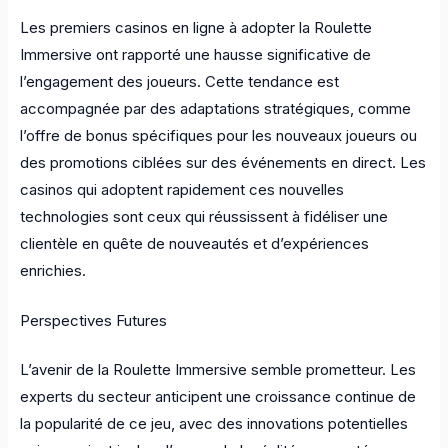
Les premiers casinos en ligne à adopter la Roulette
Immersive ont rapporté une hausse significative de
l’engagement des joueurs. Cette tendance est
accompagnée par des adaptations stratégiques, comme
l’offre de bonus spécifiques pour les nouveaux joueurs ou
des promotions ciblées sur des événements en direct. Les
casinos qui adoptent rapidement ces nouvelles
technologies sont ceux qui réussissent à fidéliser une
clientèle en quête de nouveautés et d’expériences
enrichies.
Perspectives Futures
L’avenir de la Roulette Immersive semble prometteur. Les
experts du secteur anticipent une croissance continue de
la popularité de ce jeu, avec des innovations potentielles