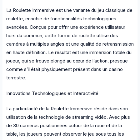
La Roulette Immersive est une variante du jeu classique de
roulette, enrichie de fonctionnalités technologiques
avancées. Conçue pour offrir une expérience utilisateur
hors du commun, cette forme de roulette utilise des
caméras à multiples angles et une qualité de retransmission
en haute définition. Le résultat est une immersion totale du
joueur, qui se trouve plongé au cœur de l’action, presque
comme s’il était physiquement présent dans un casino
terrestre.
Innovations Technologiques et Interactivité
La particularité de la Roulette Immersive réside dans son
utilisation de la technologie de streaming vidéo. Avec plus
de 30 caméras positionnées autour de la roue et de la
table, les joueurs peuvent observer le jeu sous tous les