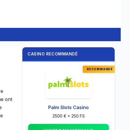
CASINO RECOMMANDÉ
re
ne ont
e
Palm Slots Casino
de
2500 € + 250 FS