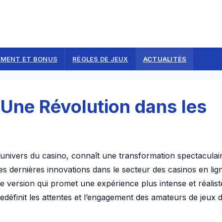
SEMENT ET BONUS
RÈGLES DE JEUX
ACTUALITÉS
 Une Révolution dans les
l’univers du casino, connaît une transformation spectaculai
 dernières innovations dans le secteur des casinos en lig
e version qui promet une expérience plus intense et réalist
edéfinit les attentes et l’engagement des amateurs de jeux 