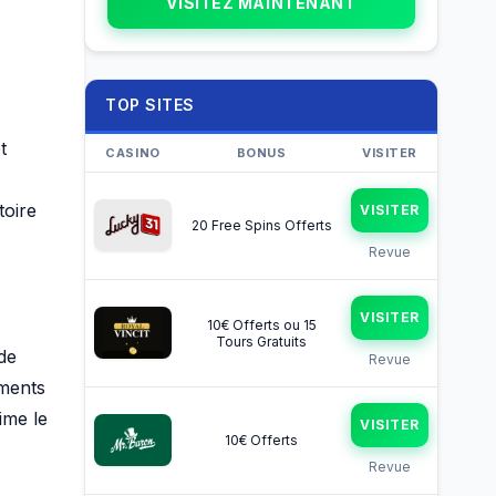
VISITEZ MAINTENANT
TOP SITES
t
CASINO
BONUS
VISITER
toire
VISITER
20 Free Spins Offerts
Revue
VISITER
10€ Offerts ou 15
Tours Gratuits
de
Revue
ements
ime le
VISITER
10€ Offerts
Revue