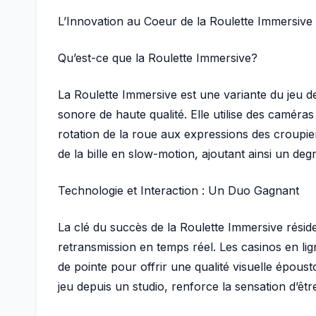
L’Innovation au Coeur de la Roulette Immersive
Qu’est-ce que la Roulette Immersive?
La Roulette Immersive est une variante du jeu de 
sonore de haute qualité. Elle utilise des caméras
rotation de la roue aux expressions des croupier
de la bille en slow-motion, ajoutant ainsi un d
Technologie et Interaction : Un Duo Gagnant
La clé du succès de la Roulette Immersive réside
retransmission en temps réel. Les casinos en li
de pointe pour offrir une qualité visuelle époust
jeu depuis un studio, renforce la sensation d’êtr