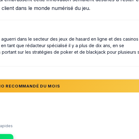
n client dans le monde numérisé du jeu.
 aguerri dans le secteur des jeux de hasard en ligne et des casinos
 en tant que rédacteur spécialisé il y a plus de dix ans, en se
es portant sur les stratégies de poker et de blackjack pour plusieurs s
NO RECOMMANDÉ DU MOIS
rapides