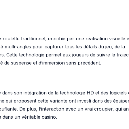
roulette traditionnel, enrichie par une réalisation visuelle e
 à multi-angles pour capturer tous les détails du jeu, de la
s. Cette technologie permet aux joueurs de suivre la trajec
egré de suspense et d’immersion sans précédent.
 dans son intégration de la technologie HD et des logiciels 
gne qui proposent cette variante ont investi dans des équip
ouflante. De plus, l’interaction avec un vrai croupier, qui an
e dans un véritable casino.