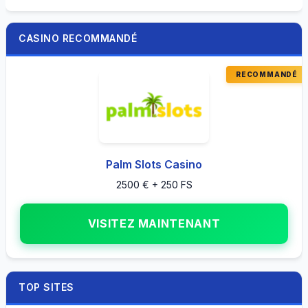
CASINO RECOMMANDÉ
Palm Slots Casino
2500 € + 250 FS
VISITEZ MAINTENANT
TOP SITES