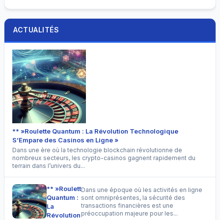
ACTUALITÉS
** »Roulette Quantum : La Révolution Technologique
S’Empare des Casinos en Ligne »
Dans une ère où la technologie blockchain révolutionne de
nombreux secteurs, les crypto-casinos gagnent rapidement du
terrain dans l’univers du...
** »Roulette
Dans une époque où les activités en ligne
Quantum :
sont omniprésentes, la sécurité des
transactions financières est une
La
préoccupation majeure pour les...
Révolution