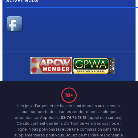
SUIVEZ NOUS
18+
Les jeux d'argent et de hasard sont interdits aux mineurs.
Jouer comporte des risques : endettement, isolement,
dépendance. Appelez le
09 74 75 13 13
(appel non surtaxé).
Ce site contient des liens d'affiliation vers des casinos en
ligne. Nous pouvons recevoir une commission sans frais
supplémentaires pour vous. Jouez de manière responsable.