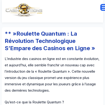
** »Roulette Quantum : La
Révolution Technologique
S’Empare des Casinos en Ligne »
L’industrie des casinos en ligne est en constante évolution,
et aujourd’hui, elle semble franchir un nouveau cap avec
l’introduction de la « Roulette Quantum ». Cette nouvelle
version du jeu classique promet une expérience plus
immersive et dynamique pour les joueurs grâce à l’usage
des dernières technologies.
Qu’est-ce que la Roulette Quantum ?