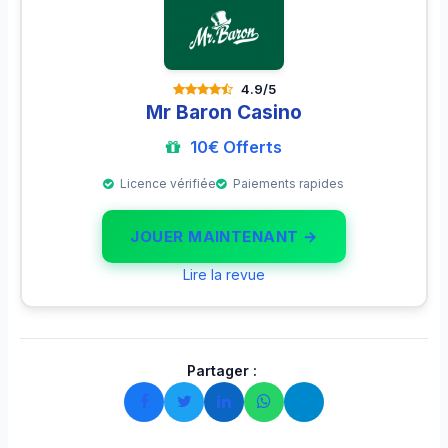
4.9/5
Mr Baron Casino
10€ Offerts
Licence vérifiée
Paiements rapides
JOUER MAINTENANT →
Lire la revue
Partager :