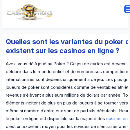
Quelles sont les variantes du poker q
existent sur les casinos en ligne ?
Avez-vous déjà joué au Poker ? Ce jeu de cartes est devenu t
célèbre dans le monde entier et de nombreuses compétitions
internationales sont dédiées uniquement à ce jeu. Les plus gr
joueurs de poker sont considérés comme de véritables athlète
revenus s’élèvent à plusieurs millions de dollars par année. To
éléments incitent de plus en plus de joueurs à se tourner vers 
même si nombre d’entre eux sont de parfaits débutants. Heu
le poker en ligne est disponible sur la majorité des
casinos en 
c’est un excellent moyen pour les novices de s’entraîner afin d