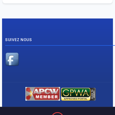
qui
existent
sur les
casinos
en ligne ?
SUIVEZ NOUS