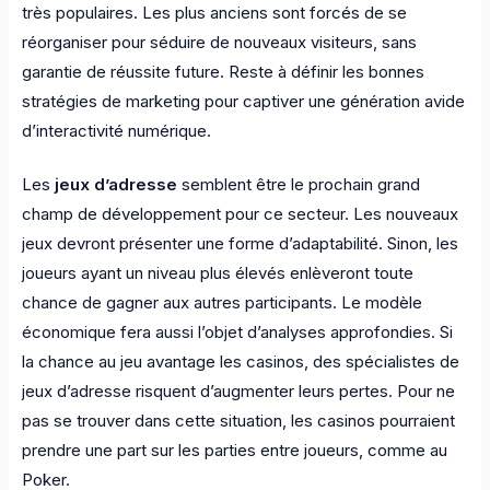
très populaires. Les plus anciens sont forcés de se
réorganiser pour séduire de nouveaux visiteurs, sans
garantie de réussite future. Reste à définir les bonnes
stratégies de marketing pour captiver une génération avide
d’interactivité numérique.
Les
jeux d’adresse
semblent être le prochain grand
champ de développement pour ce secteur. Les nouveaux
jeux devront présenter une forme d’adaptabilité. Sinon, les
joueurs ayant un niveau plus élevés enlèveront toute
chance de gagner aux autres participants. Le modèle
économique fera aussi l’objet d’analyses approfondies. Si
la chance au jeu avantage les casinos, des spécialistes de
jeux d’adresse risquent d’augmenter leurs pertes. Pour ne
pas se trouver dans cette situation, les casinos pourraient
prendre une part sur les parties entre joueurs, comme au
Poker.