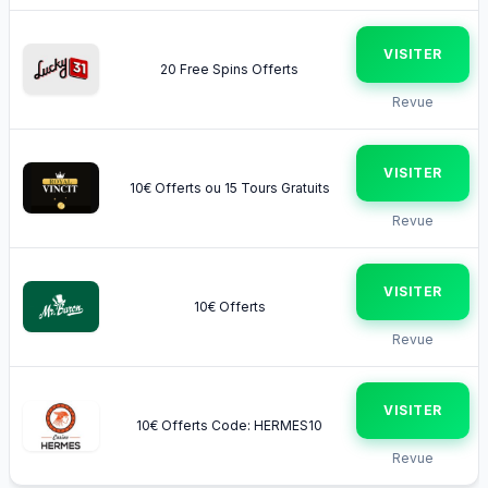
VISITER
20 Free Spins Offerts
Revue
VISITER
10€ Offerts ou 15 Tours Gratuits
Revue
VISITER
10€ Offerts
Revue
VISITER
10€ Offerts Code: HERMES10
Revue