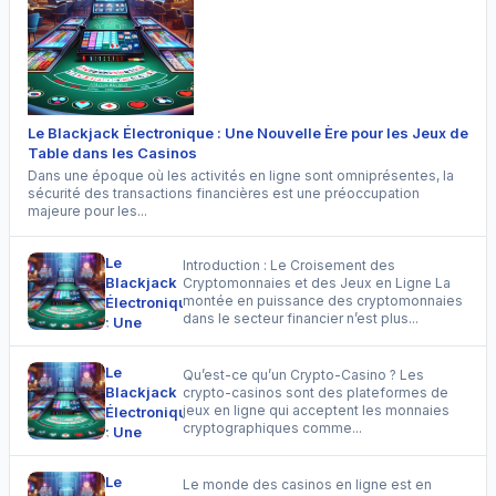
Le Blackjack Électronique : Une Nouvelle Ère pour les Jeux de
Table dans les Casinos
Dans une époque où les activités en ligne sont omniprésentes, la
sécurité des transactions financières est une préoccupation
majeure pour les...
Le
Introduction : Le Croisement des
Blackjack
Cryptomonnaies et des Jeux en Ligne La
montée en puissance des cryptomonnaies
Électronique
dans le secteur financier n’est plus...
: Une
Nouvelle
Ère pour
Le
Qu’est-ce qu’un Crypto-Casino ? Les
les Jeux
Blackjack
crypto-casinos sont des plateformes de
de Table
jeux en ligne qui acceptent les monnaies
Électronique
dans les
cryptographiques comme...
: Une
Casinos
Nouvelle
Ère pour
Le
Le monde des casinos en ligne est en
les Jeux