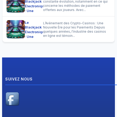
Blackjack
constante évolution, notamment en ce qui
de Table
concerne les méthodes de paiement
Électronique
dans les
offertes aux joueurs. Avec...
: Une
Casinos
Nouvelle
Ère pour
Le
L’Avènement des Crypto-Casinos : Une
les Jeux
Blackjack
Nouvelle Ère pour les Paiements Depuis
de Table
quelques années, l’industrie des casinos
Électronique
dans les
en ligne est témoin...
: Une
Casinos
Nouvelle
Ère pour
les Jeux
de Table
dans les
Casinos
SUIVEZ NOUS