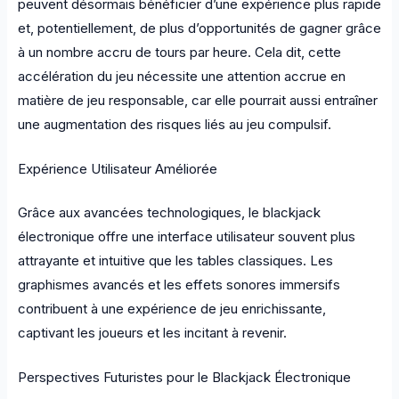
peuvent désormais bénéficier d’une expérience plus rapide
et, potentiellement, de plus d’opportunités de gagner grâce
à un nombre accru de tours par heure. Cela dit, cette
accélération du jeu nécessite une attention accrue en
matière de jeu responsable, car elle pourrait aussi entraîner
une augmentation des risques liés au jeu compulsif.
Expérience Utilisateur Améliorée
Grâce aux avancées technologiques, le blackjack
électronique offre une interface utilisateur souvent plus
attrayante et intuitive que les tables classiques. Les
graphismes avancés et les effets sonores immersifs
contribuent à une expérience de jeu enrichissante,
captivant les joueurs et les incitant à revenir.
Perspectives Futuristes pour le Blackjack Électronique