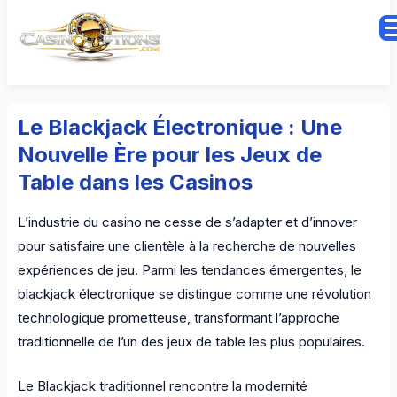
Le Blackjack Électronique : Une
Nouvelle Ère pour les Jeux de
Table dans les Casinos
L’industrie du casino ne cesse de s’adapter et d’innover
pour satisfaire une clientèle à la recherche de nouvelles
expériences de jeu. Parmi les tendances émergentes, le
blackjack électronique se distingue comme une révolution
technologique prometteuse, transformant l’approche
traditionnelle de l’un des jeux de table les plus populaires.
Le Blackjack traditionnel rencontre la modernité