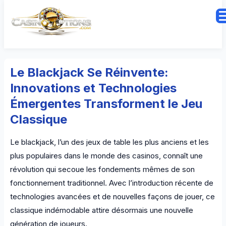
Le Blackjack Se Réinvente:
Innovations et Technologies
Émergentes Transforment le Jeu
Classique
Le blackjack, l’un des jeux de table les plus anciens et les
plus populaires dans le monde des casinos, connaît une
révolution qui secoue les fondements mêmes de son
fonctionnement traditionnel. Avec l’introduction récente de
technologies avancées et de nouvelles façons de jouer, ce
classique indémodable attire désormais une nouvelle
génération de joueurs.