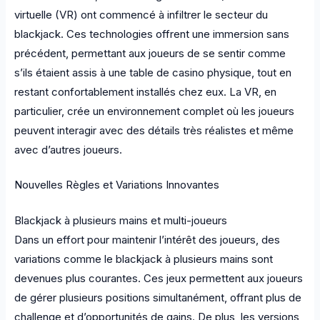
virtuelle (VR) ont commencé à infiltrer le secteur du
blackjack. Ces technologies offrent une immersion sans
précédent, permettant aux joueurs de se sentir comme
s’ils étaient assis à une table de casino physique, tout en
restant confortablement installés chez eux. La VR, en
particulier, crée un environnement complet où les joueurs
peuvent interagir avec des détails très réalistes et même
avec d’autres joueurs.
Nouvelles Règles et Variations Innovantes
Blackjack à plusieurs mains et multi-joueurs
Dans un effort pour maintenir l’intérêt des joueurs, des
variations comme le blackjack à plusieurs mains sont
devenues plus courantes. Ces jeux permettent aux joueurs
de gérer plusieurs positions simultanément, offrant plus de
challenge et d’opportunités de gains. De plus, les versions