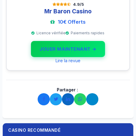
4.9/5
Mr Baron Casino
10€ Offerts
Licence vérifiée
Paiements rapides
JOUER MAINTENANT →
Lire la revue
Partager :
CASINO RECOMMANDÉ