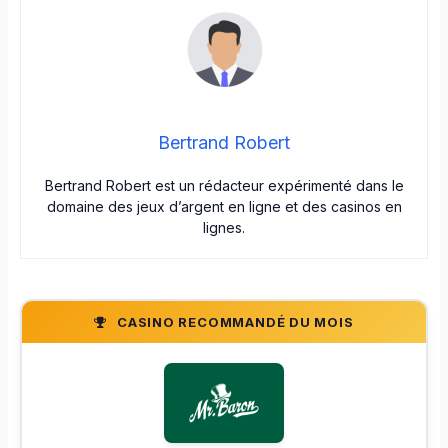
Bertrand Robert
Bertrand Robert est un rédacteur expérimenté dans le
domaine des jeux d’argent en ligne et des casinos en
lignes.
CASINO RECOMMANDÉ DU MOIS