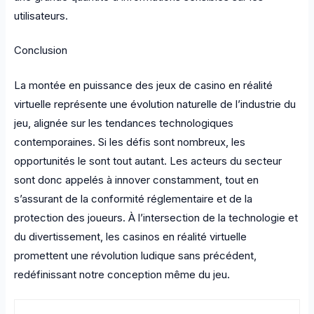
utilisateurs.
Conclusion
La montée en puissance des jeux de casino en réalité
virtuelle représente une évolution naturelle de l’industrie du
jeu, alignée sur les tendances technologiques
contemporaines. Si les défis sont nombreux, les
opportunités le sont tout autant. Les acteurs du secteur
sont donc appelés à innover constamment, tout en
s’assurant de la conformité réglementaire et de la
protection des joueurs. À l’intersection de la technologie et
du divertissement, les casinos en réalité virtuelle
promettent une révolution ludique sans précédent,
redéfinissant notre conception même du jeu.