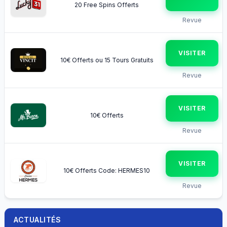
20 Free Spins Offerts
Revue
VISITER
10€ Offerts ou 15 Tours Gratuits
Revue
VISITER
10€ Offerts
Revue
VISITER
10€ Offerts Code: HERMES10
Revue
ACTUALITÉS