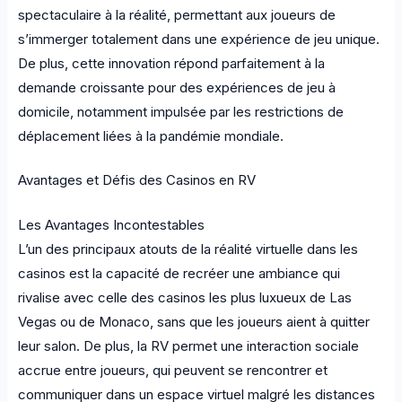
spectaculaire à la réalité, permettant aux joueurs de
s’immerger totalement dans une expérience de jeu unique.
De plus, cette innovation répond parfaitement à la
demande croissante pour des expériences de jeu à
domicile, notamment impulsée par les restrictions de
déplacement liées à la pandémie mondiale.
Avantages et Défis des Casinos en RV
Les Avantages Incontestables
L’un des principaux atouts de la réalité virtuelle dans les
casinos est la capacité de recréer une ambiance qui
rivalise avec celle des casinos les plus luxueux de Las
Vegas ou de Monaco, sans que les joueurs aient à quitter
leur salon. De plus, la RV permet une interaction sociale
accrue entre joueurs, qui peuvent se rencontrer et
communiquer dans un espace virtuel malgré les distances