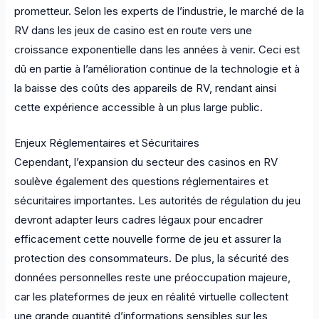
prometteur. Selon les experts de l’industrie, le marché de la
RV dans les jeux de casino est en route vers une
croissance exponentielle dans les années à venir. Ceci est
dû en partie à l’amélioration continue de la technologie et à
la baisse des coûts des appareils de RV, rendant ainsi
cette expérience accessible à un plus large public.
Enjeux Réglementaires et Sécuritaires
Cependant, l’expansion du secteur des casinos en RV
soulève également des questions réglementaires et
sécuritaires importantes. Les autorités de régulation du jeu
devront adapter leurs cadres légaux pour encadrer
efficacement cette nouvelle forme de jeu et assurer la
protection des consommateurs. De plus, la sécurité des
données personnelles reste une préoccupation majeure,
car les plateformes de jeux en réalité virtuelle collectent
une grande quantité d’informations sensibles sur les