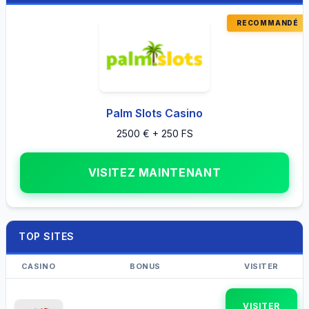
Palm Slots Casino
2500 € + 250 FS
VISITEZ MAINTENANT
TOP SITES
CASINO
BONUS
VISITER
VISITER