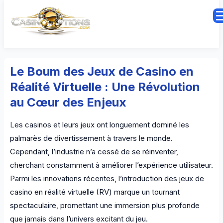
Le Boum des Jeux de Casino en
Réalité Virtuelle : Une Révolution
au Cœur des Enjeux
Les casinos et leurs jeux ont longuement dominé les
palmarès de divertissement à travers le monde.
Cependant, l’industrie n’a cessé de se réinventer,
cherchant constamment à améliorer l’expérience utilisateur.
Parmi les innovations récentes, l’introduction des jeux de
casino en réalité virtuelle (RV) marque un tournant
spectaculaire, promettant une immersion plus profonde
que jamais dans l’univers excitant du jeu.