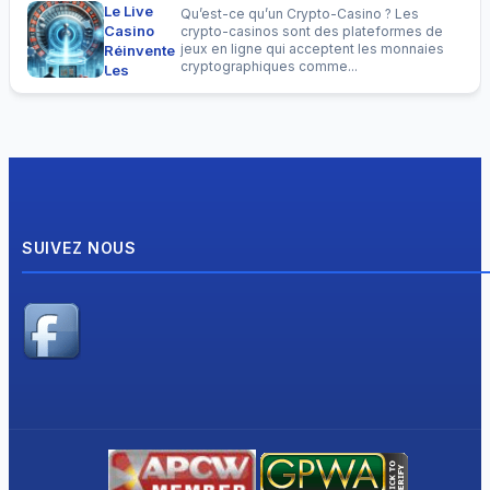
: Impact et
Le Live
Qu’est-ce qu’un Crypto-Casino ? Les
Perspectives
Casino
crypto-casinos sont des plateformes de
sur
jeux en ligne qui acceptent les monnaies
Réinvente
l’Industrie
cryptographiques comme...
Les
du Jeu
Classiques
: Impact et
Perspectives
sur
l’Industrie
du Jeu
SUIVEZ NOUS