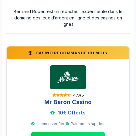
Bertrand Robert est un rédacteur expérimenté dans le
domaine des jeux d’argent en ligne et des casinos en
lignes.
CASINO RECOMMANDÉ DU MOIS
4.9/5
Mr Baron Casino
10€ Offerts
Licence vérifiée
Paiements rapides