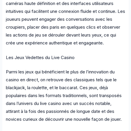
caméras haute définition et des interfaces utilisateurs
intuitives qui facilitent une connexion fluide et continue. Les
joueurs peuvent engager des conversations avec les
croupiers, placer des paris en quelques clics et observer
les actions de jeu se dérouler devant leurs yeux, ce qui
crée une expérience authentique et engageante.
Les Jeux Vedettes du Live Casino
Parmi les jeux qui bénéficient le plus de l’innovation du
casino en direct, on retrouve des classiques tels que le
blackjack, la roulette, et le baccarat. Ces jeux, déjà
populaires dans les formats traditionnels, sont transposés
dans l’univers du live casino avec un succès notable,
attirant à la fois des passionnés de longue date et des
novices curieux de découvrir une nouvelle façon de jouer.